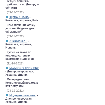
Услуги печника-
трубочиста по Днепру и
области :
(03-18-2022)
Фірма АСАВА
-
Киевская, Украина, Київ.
Забезпечення офісу
усім необхідним для
ефективної
(03-18-2022)
АнЛимебель
-
Киевская, Украина,
Ирпень.
Кухни на заказ по
индивидуальным
размерам являются
(11-20-2021)
MWM GROUP DNIPRO
- Днепропетровская,
Украина, Днепр.
Мы предлагаем:
Комплексный подход к
каждому кли
(03-19-2021)
Модерноскласикос
-
Днепропетровская,
Украина, Днепр.