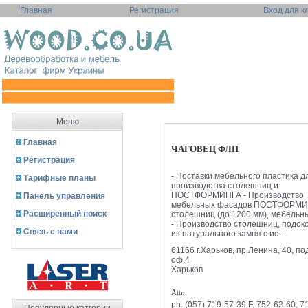
Главная
Регистрация
Вход для к
Меню
Главная
ЧАГОВЕЦ ФЛП
Регистрация
- Поставки мебельного пластика д
Тарифные планы
производства столешниц и
ПОСТФОРМИНГА - Производство
Панель управления
мебельных фасадов ПОСТФОРМИ
Расширенный поиск
столешниц (до 1200 мм), мебельн
- Производство столешниц, подок
Связь с нами
из натурального камня с ис ...
61166 г.Харьков, пр.Ленина, 40, под.
оф.4
Харьков
Attn:
ph:
(057) 719-57-39 F, 752-62-60, 7