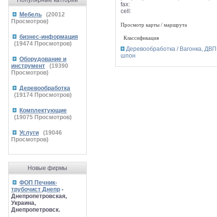
Популярные катгории
fax:
cell:
Мебель
(
20012
Просмотров)
Просмотр карты / маршрута
бизнес-информация
Классификация
(
19474
Просмотров)
Деревообработка / Вагонка, ДВП
шпон
Оборудование и
инструмент
(
19390
Просмотров)
Деревообработка
(
19174
Просмотров)
Комплектующие
(
19075
Просмотров)
Услуги
(
19046
Просмотров)
Новые фирмы
ФОП Печник-
трубочист Днепр
-
Днепропетровская,
Украина,
Днепропетровск.