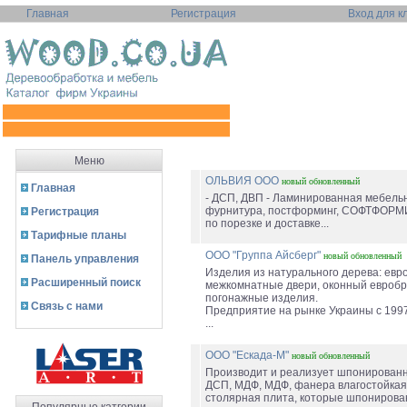
Главная
Регистрация
Вход для к
Меню
ОЛЬВИЯ ООО
новый
обновленный
Главная
- ДСП, ДВП - Ламинированная мебель
фурнитура, постформинг, СОФТФОРМИ
Регистрация
по порезке и доставке...
Тарифные планы
ООО "Группа Айсберг"
новый
обновленный
Панель управления
Изделия из натурального дерева: евро
Расширенный поиск
межкомнатные двери, оконный евробр
погонажные изделия.
Связь с нами
Предприятие на рынке Украины с 1997
...
ООО "Ескада-М"
новый
обновленный
Производит и реализует шпонирован
ДСП, МДФ, МДФ, фанера влагостойкая
столярная плита, которые шпониров