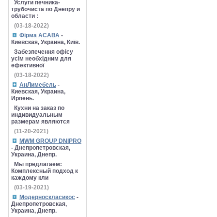
Услуги печника-
трубочиста по Днепру и
области :
(03-18-2022)
Фірма АСАВА
-
Киевская, Украина, Київ.
Забезпечення офісу
усім необхідним для
ефективної
(03-18-2022)
АнЛимебель
-
Киевская, Украина,
Ирпень.
Кухни на заказ по
индивидуальным
размерам являются
(11-20-2021)
MWM GROUP DNIPRO
- Днепропетровская,
Украина, Днепр.
Мы предлагаем:
Комплексный подход к
каждому кли
(03-19-2021)
Модерноскласикос
-
Днепропетровская,
Украина, Днепр.