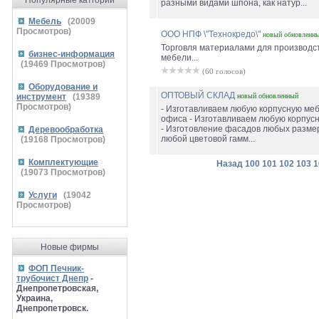
Популярные катгории
разными видами шпона, как натур...
Мебель
(
20009
Просмотров)
ООО НПФ \"Технокредо\"
новый
обновленн
Торговля материалами для производс
бизнес-информация
мебели...
(
19469
Просмотров)
(60 голосов)
Оборудование и
ОПТОВЫЙ СКЛАД
инструмент
(
19389
новый
обновленный
Просмотров)
- Изготавливаем любую корпусную меб
офиса - Изготавливаем любую корпус
- Изготовление фасадов любых разме
Деревообработка
любой цветовой гамм...
(
19168
Просмотров)
Комплектующие
Назад
100
101
102
103
1
(
19073
Просмотров)
Услуги
(
19042
Просмотров)
Новые фирмы
ФОП Печник-
трубочист Днепр
-
Днепропетровская,
Украина,
Днепропетровск.