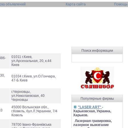
ска объявлений
Карта сайта
Помощь
Поиск информации
01011 г.Киев,
386-
ул.Арсенальная, 20, к.44
Киев
30,
01034 г.Киев, ул.О.Гончара,
47-Б Киев
г.Черновцы,
ул.Николаевская, 40
Популярные фирмы
Черновцы
45000 Волынская обл.,
"LASER ART"
-
33
г.Ковель, бул.Л.Украинки, 7/4
Харьковская, Украина,
Ковель
Харьков.
Лазерная гравировка,
78700 Івано-Франківська
лазерное выжигание