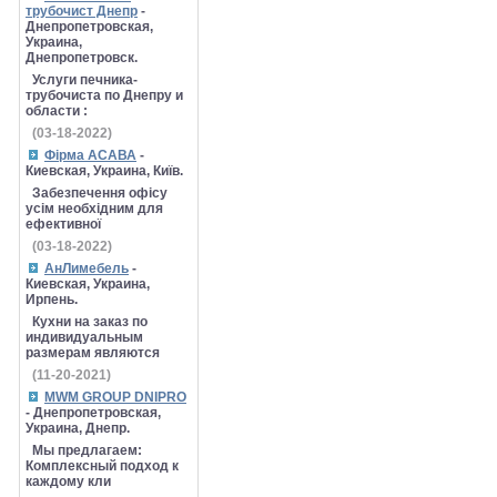
трубочист Днепр
-
Днепропетровская,
Украина,
Днепропетровск.
Услуги печника-
трубочиста по Днепру и
области :
(03-18-2022)
Фірма АСАВА
-
Киевская, Украина, Київ.
Забезпечення офісу
усім необхідним для
ефективної
(03-18-2022)
АнЛимебель
-
Киевская, Украина,
Ирпень.
Кухни на заказ по
индивидуальным
размерам являются
(11-20-2021)
MWM GROUP DNIPRO
- Днепропетровская,
Украина, Днепр.
Мы предлагаем:
Комплексный подход к
каждому кли