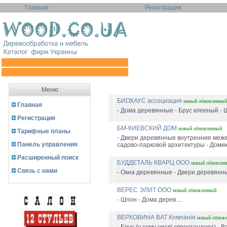
Главная
Регистрация
Меню
БИОХАУС ассоциация
новый
обновленный
Главная
- Дома деревянные - Брус клееный - 
Регистрация
БМ-КИЕВСКИЙ ДОМ
новый
обновленный
Тарифные планы
- Двери деревянные внутренние межк
Панель управления
садово-парковой архитектуры - Домик
Расширенный поиск
БУДДЕТАЛЬ КВАРЦ ООО
новый
обновлен
Связь с нами
- Окна деревянные - Двери деревянные
ВЕРЕС ЭЛИТ ООО
новый
обновленный
- Шпон - Дома дерев....
ВЕРХОВИНА ВАТ Компанія
новый
обнов