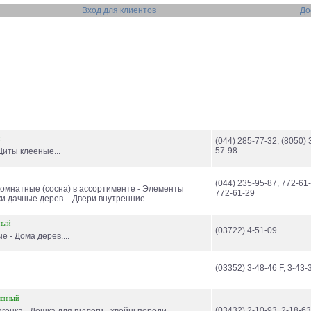
Вход для клиентов
До
(044) 285-77-32, (8050) 
57-98
Щиты клееные...
(044) 235-95-87, 772-61-
омнатные (сосна) в ассортименте - Элементы
772-61-29
и дачные дерев. - Двери внутренние...
ный
(03722) 4-51-09
 - Дома дерев....
(03352) 3-48-46 F, 3-43-
ленный
(03432) 2-10-93, 2-18-63