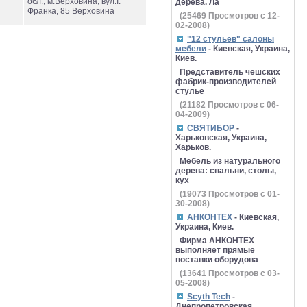
обл., м.Верховина, вул.І.
дерева. Ла
Франка, 85 Верховина
(
25469
Просмотров с 12-
02-2008)
"12 стульев" салоны
мебели
- Киевская, Украина,
Киев.
Представитель чешских
фабрик-производителей
стулье
(
21182
Просмотров с 06-
04-2009)
СВЯТИБОР
-
Харьковская, Украина,
Харьков.
Мебель из натурального
дерева: спальни, столы,
кух
(
19073
Просмотров с 01-
30-2008)
АНКОНТЕХ
- Киевская,
Украина, Киев.
Фирма АНКОНТЕХ
выполняет прямые
поставки оборудова
(
13641
Просмотров с 03-
05-2008)
Scyth Tech
-
Днепропетровская,