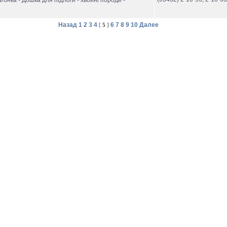
агонка - Дошка для підлоги - хвойні породи -
Назад
1
2
3
4
6
7
8
9
10
Далее
[
5
]