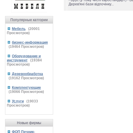
- Брус (у тому числі євростандарт) - В
Дерев'яні бази відпочінку...
Популярные катгории
Мебель
(
20001
Просмотров)
бизнес-информация
(
19464
Просмотров)
Оборудование и
инструмент
(
19384
Просмотров)
Деревообработка
(
19162
Просмотров)
Комплектующие
(
19066
Просмотров)
Услуги
(
19033
Просмотров)
Новые фирмы
ФОП Печник-