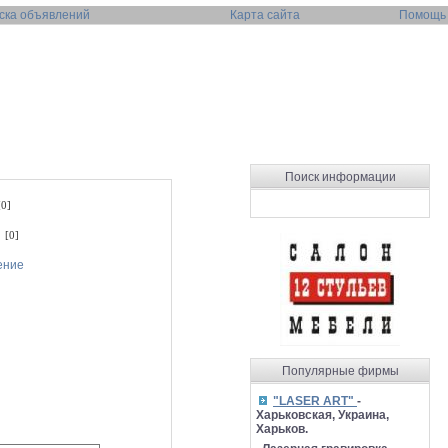
ска объявлений
Карта сайта
Помощь
Поиск информации
0]
 [0]
ение
Популярные фирмы
"LASER ART"
-
Харьковская, Украина,
Харьков.