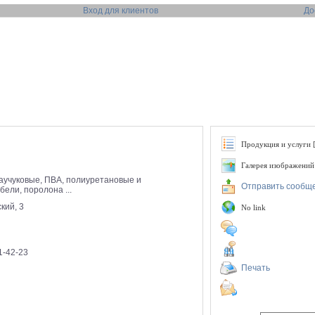
Вход для клиентов
До
Продукция и услуги [
Галерея изображений
каучуковые, ПВА, полиуретановые и
Отправить сообщ
ели, поролона ...
кий, 3
No link
1-42-23
Печать