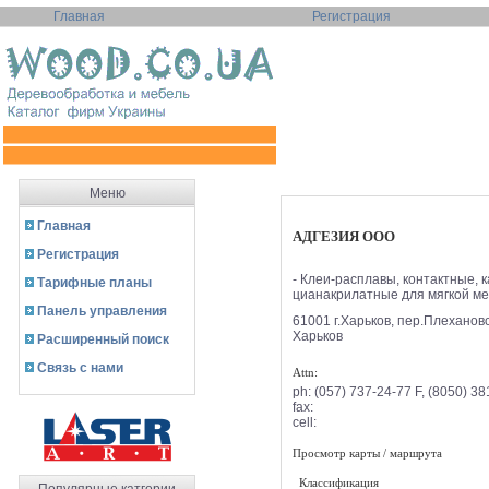
Главная
Регистрация
Меню
Главная
АДГЕЗИЯ ООО
Регистрация
- Клеи-расплавы, контактные, 
Тарифные планы
цианакрилатные для мягкой меб
Панель управления
61001 г.Харьков, пер.Плехановс
Харьков
Расширенный поиск
Связь с нами
Attn:
ph:
(057) 737-24-77 F, (8050) 38
fax:
cell:
Просмотр карты / маршрута
Классификация