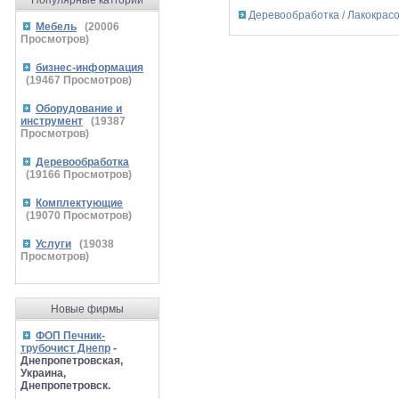
Популярные катгории
Деревообработка / Лакокрас
Мебель
(
20006
Просмотров)
бизнес-информация
(
19467
Просмотров)
Оборудование и
инструмент
(
19387
Просмотров)
Деревообработка
(
19166
Просмотров)
Комплектующие
(
19070
Просмотров)
Услуги
(
19038
Просмотров)
Новые фирмы
ФОП Печник-
трубочист Днепр
-
Днепропетровская,
Украина,
Днепропетровск.