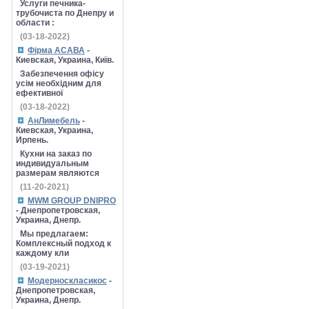
Услуги печника-
трубочиста по Днепру и
области :
(03-18-2022)
Фірма АСАВА
-
Киевская, Украина, Київ.
Забезпечення офісу
усім необхідним для
ефективної
(03-18-2022)
АнЛимебель
-
Киевская, Украина,
Ирпень.
Кухни на заказ по
индивидуальным
размерам являются
(11-20-2021)
MWM GROUP DNIPRO
- Днепропетровская,
Украина, Днепр.
Мы предлагаем:
Комплексный подход к
каждому кли
(03-19-2021)
Модерноскласикос
-
Днепропетровская,
Украина, Днепр.