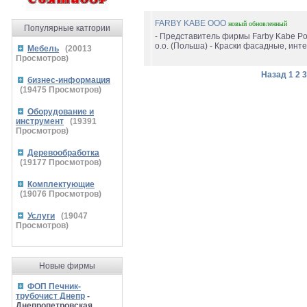
FARBY KABE ООО
новый
обновленный
Популярные катгории
- Представитель фирмы Farby Kabe Pol
o.o. (Польша) - Краски фасадные, инте
Мебель
(
20013
Просмотров)
Назад
1
2
3
бизнес-информация
(
19475
Просмотров)
Оборудование и
инструмент
(
19391
Просмотров)
Деревообработка
(
19177
Просмотров)
Комплектующие
(
19076
Просмотров)
Услуги
(
19047
Просмотров)
Новые фирмы
ФОП Печник-
трубочист Днепр
-
Днепропетровская,