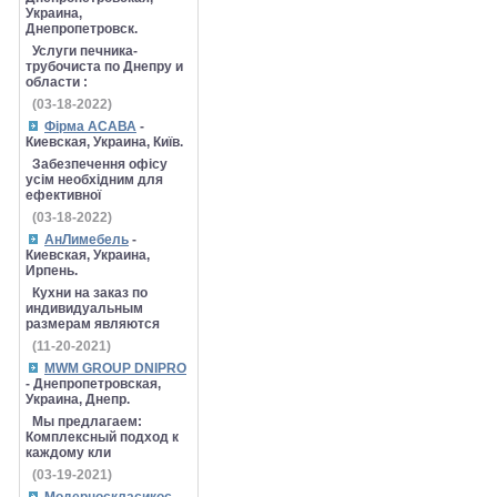
Украина,
Днепропетровск.
Услуги печника-
трубочиста по Днепру и
области :
(03-18-2022)
Фірма АСАВА
-
Киевская, Украина, Київ.
Забезпечення офісу
усім необхідним для
ефективної
(03-18-2022)
АнЛимебель
-
Киевская, Украина,
Ирпень.
Кухни на заказ по
индивидуальным
размерам являются
(11-20-2021)
MWM GROUP DNIPRO
- Днепропетровская,
Украина, Днепр.
Мы предлагаем:
Комплексный подход к
каждому кли
(03-19-2021)