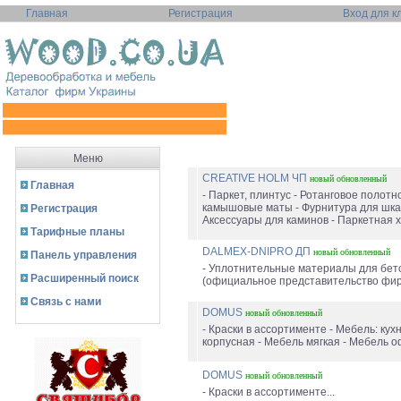
Главная
Регистрация
Вход для к
Меню
CREATIVE HOLM ЧП
новый
обновленный
Главная
- Паркет, плинтус - Ротанговое полотно
камышовые маты - Фурнитура для шка
Регистрация
Аксессуары для каминов - Паркетная х
Тарифные планы
DALMEX-DNIPRO ДП
новый
обновленный
Панель управления
- Уплотнительные материалы для бет
Расширенный поиск
(официальное представительство фир
Связь с нами
DOMUS
новый
обновленный
- Краски в ассортименте - Мебель: кухн
корпусная - Мебель мягкая - Мебель о
DOMUS
новый
обновленный
- Краски в ассортименте...