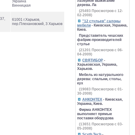
лазерное выжигание
Украина
дерева. Ла
Винницкая
(
25493
Просмотров с 12-
02-2008)
37,
61001 г.Харьков,
"12 стульев" салоны
пер.Плехановский, 3 Харьков
мебели
- Киевская, Украина,
Киев.
Представитель чешских
фабрик-производителей
стулье
(
21201
Просмотров с 06-
04-2009)
СВЯТИБОР
-
Харьковская, Украина,
Харьков.
Мебель из натурального
дерева: спальни, столы,
кух
(
19083
Просмотров с 01-
30-2008)
АНКОНТЕХ
- Киевская,
Украина, Киев.
Фирма АНКОНТЕХ
выполняет прямые
поставки оборудова
(
13651
Просмотров с 03-
05-2008)
Scyth Tech
-