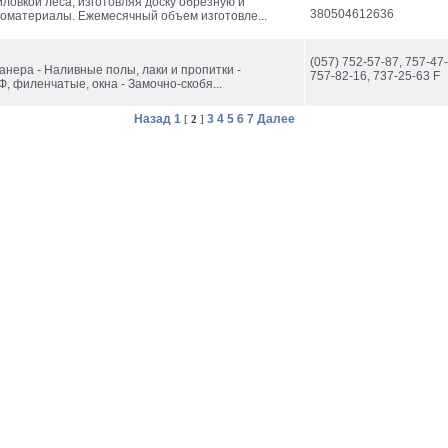
овкой леса, изготовляя доску обрезную и
380504612636
иломатериалы. Ежемесячный объем изготовле...
(057) 752-57-87, 757-47-
нера - Наливные полы, лаки и пропитки -
757-82-16, 737-25-63 F
, филенчатые, окна - Замочно-скобя...
Назад
1
3
4
5
6
7
Далее
[
2
]