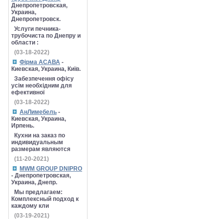
Днепропетровская,
Украина,
Днепропетровск.
Услуги печника-
трубочиста по Днепру и
области :
(03-18-2022)
Фірма АСАВА
-
Киевская, Украина, Київ.
Забезпечення офісу
усім необхідним для
ефективної
(03-18-2022)
АнЛимебель
-
Киевская, Украина,
Ирпень.
Кухни на заказ по
индивидуальным
размерам являются
(11-20-2021)
MWM GROUP DNIPRO
- Днепропетровская,
Украина, Днепр.
Мы предлагаем:
Комплексный подход к
каждому кли
(03-19-2021)