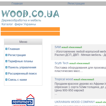
Главная
Регистрация
Меню
SAM
новый
обновленный
Главная
- Изготовление любой корпусной мебел
Распил ДСП, ДВП - Мягкая мебель - Д
Регистрация
Тарифные планы
Scyth Tech
новый
обновленный
Панель управления
Поставка оборудования для производ
пластических масс....
Расширенный поиск
Tropical wood
Связь с нами
новый
обновленный
Продаем красное дерево из Африки И
обрезная 1 сорта 52мм толщина, дл. 
Цена 900-950 евром3
...
UKRAINIAN WOOD COMPANY
новый
об