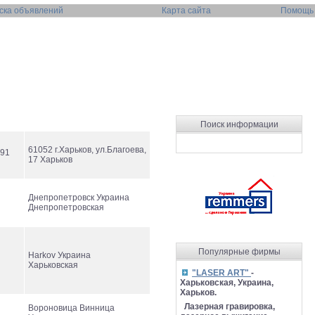
ска объявлений
Карта сайта
Помощь
Поиск информации
61052 г.Харьков, ул.Благоева,
-91
17 Харьков
Днепропетровск Украина
Днепропетровская
Популярные фирмы
Harkov Украина
Харьковская
"LASER ART"
-
Харьковская, Украина,
Харьков.
Лазерная гравировка,
Вороновица Винница