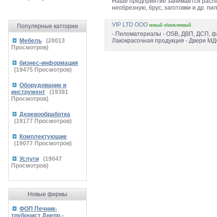
Наше предприятие занимается распил
необрезную, брус, заготовки и др. п
VIP LTD ООО
новый
обновленный
Популярные катгории
- Пиломатериалы - OSB, ДВП, ДСП, фа
Мебель
(
20013
Лакокрасочная продукция - Двери МДФ
Просмотров)
бизнес-информация
(
19475
Просмотров)
Оборудование и
инструмент
(
19391
Просмотров)
Деревообработка
(
19177
Просмотров)
Комплектующие
(
19077
Просмотров)
Услуги
(
19047
Просмотров)
Новые фирмы
ФОП Печник-
трубочист Днепр
-