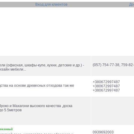
Вход для клиентов
До
(057) 754-77-38, 759-82
и (офисная, шкафы-купе, кухни, детские и др.) -
изайн мебели...
+380672997487
ства на основе древесных отходова так-же
+380672997487
+380672997487
роко и Махагони высокого качества ,доска
до 5.5метров
новленный
0939692003