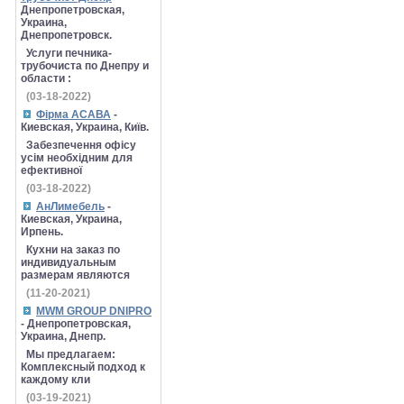
Днепропетровская,
Украина,
Днепропетровск.
Услуги печника-
трубочиста по Днепру и
области :
(03-18-2022)
Фірма АСАВА
-
Киевская, Украина, Київ.
Забезпечення офісу
усім необхідним для
ефективної
(03-18-2022)
АнЛимебель
-
Киевская, Украина,
Ирпень.
Кухни на заказ по
индивидуальным
размерам являются
(11-20-2021)
MWM GROUP DNIPRO
- Днепропетровская,
Украина, Днепр.
Мы предлагаем:
Комплексный подход к
каждому кли
(03-19-2021)