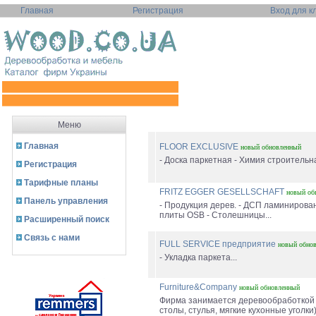
Главная
Регистрация
Вход для к
Меню
Главная
FLOOR EXCLUSIVE
новый
обновленный
- Доска паркетная - Химия строительна
Регистрация
Тарифные планы
FRITZ EGGER GESELLSCHAFT
новый
об
Панель управления
- Продукция дерев. - ДСП ламинирова
плиты OSB - Столешницы...
Расширенный поиск
Связь с нами
FULL SERVICE предприятие
новый
обно
- Укладка паркета...
Furniture&Company
новый
обновленный
Фирма занимается деревообработкой 
столы, стулья, мягкие кухонные уголки)