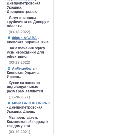
Днепропетровская,
Украина,
Днепропетровск.
Услуги печника-
трубочиста по Днепру и
области :
(03-18-2022)
Фірма АСАВА
-
Киевская, Украина, Київ.
Забезпечення офісу
усім необхідним для
ефективної
(03-18-2022)
АнЛимебель
-
Киевская, Украина,
Ирпень.
Кухни на заказ по
индивидуальным
размерам являются
(11-20-2021)
MWM GROUP DNIPRO
- Днепропетровская,
Украина, Днепр.
Мы предлагаем:
Комплексный подход к
каждому кли
(03-19-2021)