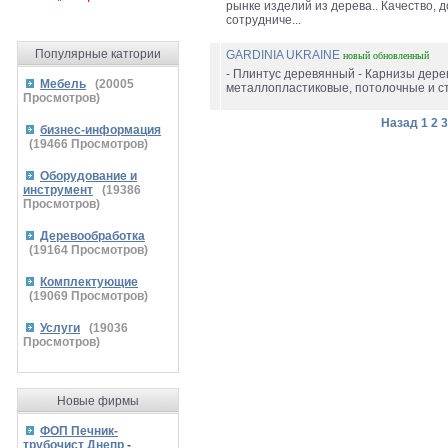
рынке изделий из дерева.. Качество, 
сотрудниче...
Популярные катгории
GARDINIA UKRAINE
новый
обновленный
- Плинтус деревянный - Карнизы дере
Мебель
(
20005
металлопластиковые, потолочные и ст
Просмотров)
Назад
1
2
3
бизнес-информация
(
19466
Просмотров)
Оборудование и
инструмент
(
19386
Просмотров)
Деревообработка
(
19164
Просмотров)
Комплектующие
(
19069
Просмотров)
Услуги
(
19036
Просмотров)
Новые фирмы
ФОП Печник-
трубочист Днепр
-