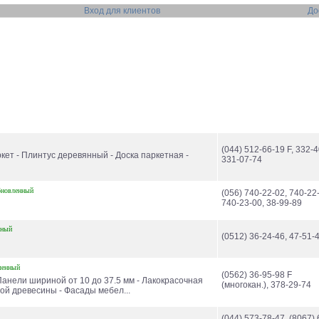
Вход для клиентов
До
(044) 512-66-19 F, 332-4
кет - Плинтус деревянный - Доска паркетная -
331-07-74
бновленный
(056) 740-22-02, 740-22
740-23-00, 38-99-89
нный
(0512) 36-24-46, 47-51-
ленный
(0562) 36-95-98 F
анели шириной от 10 до 37.5 мм - Лакокрасочная
(многокан.), 378-29-74
ой древесины - Фасады мебел...
(044) 573-78-47, (8067) 