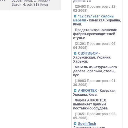
02068 г.Киев, ул.Княжий
дерева. Ла
Затон, 4, оф. 318 Киев
(
25493
Просмотров с 12-
02-2008)
"12 стульев" салоны
мебели
- Киевская, Украина,
Киев.
Представитель чешских
фабрик-производителей
стулье
(
21201
Просмотров с 06-
04-2009)
СВЯТИБОР
-
Харьковская, Украина,
Харьков.
Мебель из натурального
дерева: спальни, столы,
кух
(
19083
Просмотров с 01-
30-2008)
АНКОНТЕХ
- Киевская,
Украина, Киев.
Фирма АНКОНТЕХ
выполняет прямые
поставки оборудова
(
13651
Просмотров с 03-
05-2008)
Scyth Tech
-
Днепропетровская,