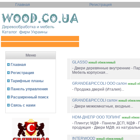
Главная
Регистрация
Меню
GLASSO
новый
обновленный
Главная
- Двери деревянные внутренние - Пар
Мебель корпусная...
Регистрация
Тарифные планы
GRANDE&PICCOLI ООО салон
новый
о
Панель управления
- Продажа дверей (Италия)...
Расширенный поиск
GRANDE&PICCOLI салон
новый
обновле
Связь с нами
- Двери межкомнатные, входные...
HDM-ДНЕПР ООО ТОПИНГ
новый
обнов
- Плинтус МДФ - Панели ДСП, МДФ - П
продукция - Двери МДФ, из натуральн
INTERWOOD
новый
обновленный