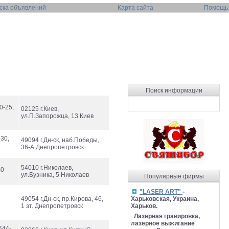
ска объявлений
Карта сайта
Помощь
Поиск информации
0-25,
02125 г.Киев,
ул.П.Запорожца, 13 Киев
-30,
49094 г.Дн-ск, наб.Победы,
36-А Днепропетровск
54010 г.Николаев,
40
ул.Бузника, 5 Николаев
Популярные фирмы
"LASER ART"
-
49054 г.Дн-ск, пр.Кирова, 46,
Харьковская, Украина,
1 эт. Днепропетровск
Харьков.
Лазерная гравировка,
лазерное выжигание
644-