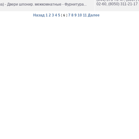
02-60, (8050) 311-21-17
сна) - Двери шпонир. межкомнатные - Фурнитура...
Назад
1
2
3
4
5
7
8
9
10
11
Далее
[
6
]