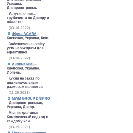
Украина,
Днепропетровск.
Услуги печника-
трубочиста по Днепру и
области :
(03-18-2022)
Фірма АСАВА
-
Киевская, Украина, Київ.
Забезпечення офісу
усім необхідним для
ефективної
(03-18-2022)
АнЛимебель
-
Киевская, Украина,
Ирпень.
Кухни на заказ по
индивидуальным
размерам являются
(11-20-2021)
MWM GROUP DNIPRO
- Днепропетровская,
Украина, Днепр.
Мы предлагаем:
Комплексный подход к
каждому кли
(03-19-2021)