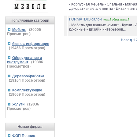
- Корпусная мебель - Спальни - Мягкая
Декоративные элементы - Дизайн инте
FORMATDIO салон
новый
обновленный
Популярные катгории
- Мебель для ванных комнат - Кухни -
кухонные - Дизайн интерьеров...
Мебель
(
20005
Просмотров)
Назад
1
бизнес-информация
(
19466
Просмотров)
Оборудование и
инструмент
(
19386
Просмотров)
Деревообработка
(
19164
Просмотров)
Комплектующие
(
19069
Просмотров)
Услуги
(
19036
Просмотров)
Новые фирмы
ФОП Печник-