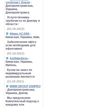
трубочист Днепр
-
Днепропетровская,
Украина,
Днепропетровск.
Услуги печника-
трубочиста по Днепру и
области :
(03-18-2022)
Фірма АСАВА
-
Киевская, Украина, Київ.
Забезпечення офісу
усім необхідним для
ефективної
(03-18-2022)
АнЛимебель
-
Киевская, Украина,
Ирпень.
Кухни на заказ по
индивидуальным
размерам являются
(11-20-2021)
MWM GROUP DNIPRO
- Днепропетровская,
Украина, Днепр.
Мы предлагаем:
Комплексный подход к
каждому кли