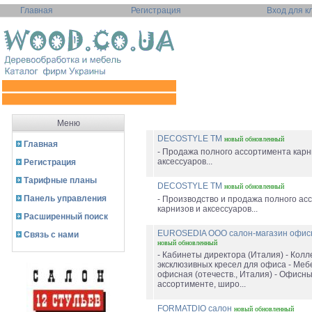
Главная
Регистрация
Вход для к
Меню
DECOSTYLE ТМ
новый
обновленный
Главная
- Продажа полного ассортимента карн
аксессуаров...
Регистрация
Тарифные планы
DECOSTYLE ТМ
новый
обновленный
Панель управления
- Производство и продажа полного ас
карнизов и аксессуаров...
Расширенный поиск
EUROSEDIA ООО салон-магазин офис
Связь с нами
новый
обновленный
- Кабинеты директора (Италия) - Колл
эксклюзивных кресел для офиса - Меб
офисная (отечеств., Италия) - Офисны
ассортименте, широ...
FORMATDIO салон
новый
обновленный