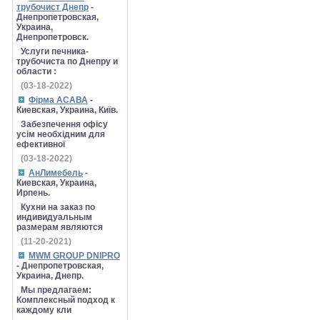
трубочист Днепр
-
Днепропетровская,
Украина,
Днепропетровск.
Услуги печника-
трубочиста по Днепру и
области :
(03-18-2022)
Фірма АСАВА
-
Киевская, Украина, Київ.
Забезпечення офісу
усім необхідним для
ефективної
(03-18-2022)
АнЛимебель
-
Киевская, Украина,
Ирпень.
Кухни на заказ по
индивидуальным
размерам являются
(11-20-2021)
MWM GROUP DNIPRO
- Днепропетровская,
Украина, Днепр.
Мы предлагаем:
Комплексный подход к
каждому кли