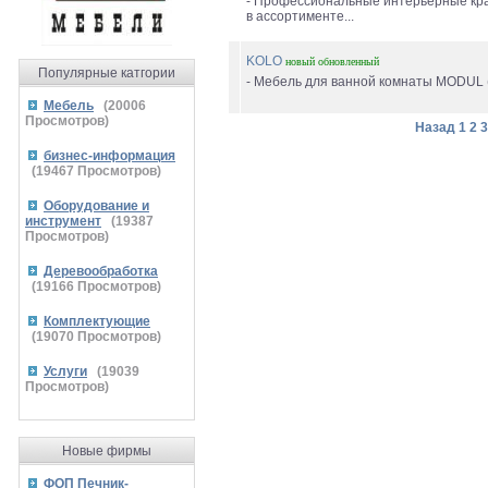
- Профессиональные интерьерные кра
в ассортименте...
KOLO
новый
обновленный
Популярные катгории
- Мебель для ванной комнаты MODUL (
Мебель
(
20006
Просмотров)
Назад
1
2
3
бизнес-информация
(
19467
Просмотров)
Оборудование и
инструмент
(
19387
Просмотров)
Деревообработка
(
19166
Просмотров)
Комплектующие
(
19070
Просмотров)
Услуги
(
19039
Просмотров)
Новые фирмы
ФОП Печник-