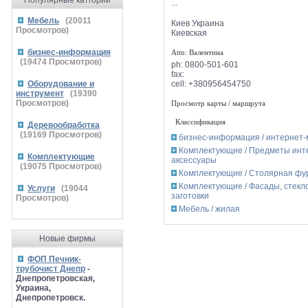
Популярные катгории
...
Мебель
(
20011
Киев
Украина
Просмотров)
Киевская
бизнес-информация
Attn: Валентина
(
19474
Просмотров)
ph:
0800-501-601
fax:
cell:
+380956454750
Оборудование и
инструмент
(
19390
Просмотров)
Просмотр карты / маршрута
Классификация
Деревообработка
(
19169
Просмотров)
бизнес-информация / интернет
Комплектующие / Предметы инт
Комплектующие
аксессуары
(
19075
Просмотров)
Комплектующие / Столярная фу
Комплектующие / Фасады, стекло
Услуги
(
19044
заготовки
Просмотров)
Мебель / жилая
Новые фирмы
ФОП Печник-
трубочист Днепр
-
Днепропетровская,
Украина,
Днепропетровск.