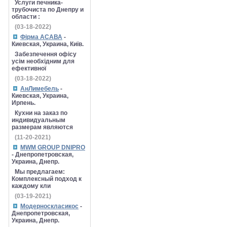
Услуги печника-
трубочиста по Днепру и
области :
(03-18-2022)
Фірма АСАВА
-
Киевская, Украина, Київ.
Забезпечення офісу
усім необхідним для
ефективної
(03-18-2022)
АнЛимебель
-
Киевская, Украина,
Ирпень.
Кухни на заказ по
индивидуальным
размерам являются
(11-20-2021)
MWM GROUP DNIPRO
- Днепропетровская,
Украина, Днепр.
Мы предлагаем:
Комплексный подход к
каждому кли
(03-19-2021)
Модерноскласикос
-
Днепропетровская,
Украина, Днепр.