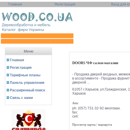
Главная
Регистрация
Вход для к
Меню
Главная
DOORS ЧФ салон-магазин
Регистрация
- Продажа дверей входных, межк
Тарифные планы
в ассортименте - Продажа фурни
дверной ...
Панель управления
61057 г.Харьков, ул.Гражданская, 1
Расширенный поиск
Харьков
Связь с нами
Attn:
ph:
(057) 731-32-92 многокан.
fax:
cell:
Просмотр карты / маршрута