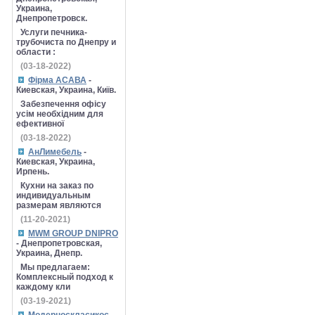
Украина,
Днепропетровск.
Услуги печника-
трубочиста по Днепру и
области :
(03-18-2022)
Фірма АСАВА
-
Киевская, Украина, Київ.
Забезпечення офісу
усім необхідним для
ефективної
(03-18-2022)
АнЛимебель
-
Киевская, Украина,
Ирпень.
Кухни на заказ по
индивидуальным
размерам являются
(11-20-2021)
MWM GROUP DNIPRO
- Днепропетровская,
Украина, Днепр.
Мы предлагаем:
Комплексный подход к
каждому кли
(03-19-2021)