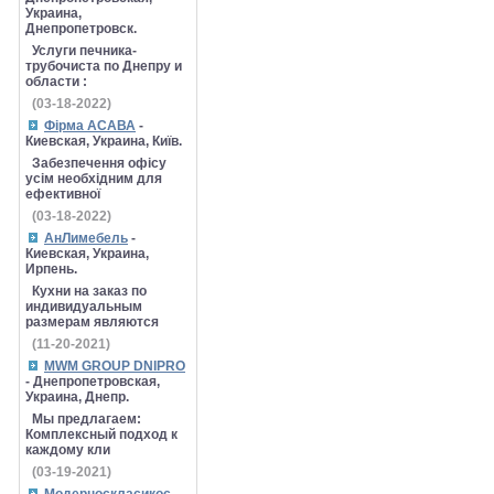
Украина,
Днепропетровск.
Услуги печника-
трубочиста по Днепру и
области :
(03-18-2022)
Фірма АСАВА
-
Киевская, Украина, Київ.
Забезпечення офісу
усім необхідним для
ефективної
(03-18-2022)
АнЛимебель
-
Киевская, Украина,
Ирпень.
Кухни на заказ по
индивидуальным
размерам являются
(11-20-2021)
MWM GROUP DNIPRO
- Днепропетровская,
Украина, Днепр.
Мы предлагаем:
Комплексный подход к
каждому кли
(03-19-2021)