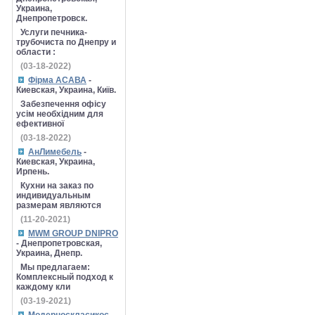
Украина,
Днепропетровск.
Услуги печника-
трубочиста по Днепру и
области :
(03-18-2022)
Фірма АСАВА
-
Киевская, Украина, Київ.
Забезпечення офісу
усім необхідним для
ефективної
(03-18-2022)
АнЛимебель
-
Киевская, Украина,
Ирпень.
Кухни на заказ по
индивидуальным
размерам являются
(11-20-2021)
MWM GROUP DNIPRO
- Днепропетровская,
Украина, Днепр.
Мы предлагаем:
Комплексный подход к
каждому кли
(03-19-2021)