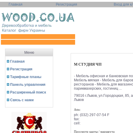
Главная
Регистрация
Вход для к
Меню
Главная
М СТУДИЯ ЧП
Регистрация
- Мебель офисная и банковская под
Тарифные планы
Мебель мягкая - Мебель для баров
ресторанов - Мебель для магазино
Панель управления
парикмахерских, гостиниц ...
Расширенный поиск
79016 г.Львов, ул.Городоцкая, 85, 
Львов
Связь с нами
Attn:
ph:
(032) 297-07-54 F
fax:
cell:
Просмотр карты / маршрута