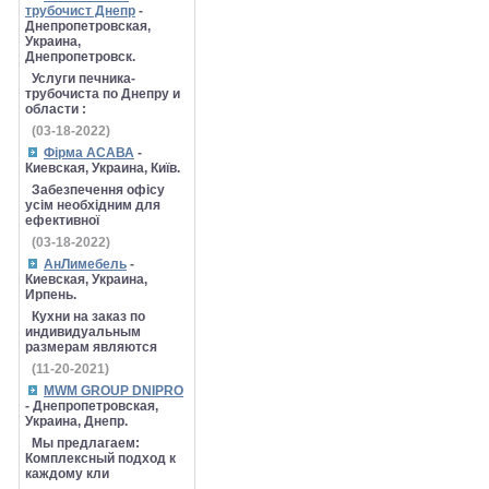
трубочист Днепр
-
Днепропетровская,
Украина,
Днепропетровск.
Услуги печника-
трубочиста по Днепру и
области :
(03-18-2022)
Фірма АСАВА
-
Киевская, Украина, Київ.
Забезпечення офісу
усім необхідним для
ефективної
(03-18-2022)
АнЛимебель
-
Киевская, Украина,
Ирпень.
Кухни на заказ по
индивидуальным
размерам являются
(11-20-2021)
MWM GROUP DNIPRO
- Днепропетровская,
Украина, Днепр.
Мы предлагаем:
Комплексный подход к
каждому кли