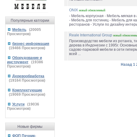
ONIX
новый
обновленный
- Мебель корпусная - Мебель мягкая в
- Мебель для гостиниц - Мебель для ка
Популярные катгории
ресторанов - Услуги по дизайну интерь
Мебель
(
20005
Просмотров)
Reale International Group
новый
обновленн
Производодство мебели из ротанга, ти
бизнес-информация
дерева в Индонезии с 1995г. Основны
(
19466
Просмотров)
садово-парковой мебели в сети гипер
всей ...
Оборудование и
инструмент
(
19386
Назад
1
Просмотров)
Деревообработка
(
19164
Просмотров)
Комплектующие
(
19069
Просмотров)
Услуги
(
19036
Просмотров)
Новые фирмы
ФОП Печник-