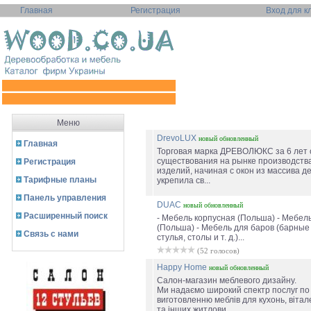
Главная
Регистрация
Вход для к
Меню
DrevoLUX
новый
обновленный
Главная
Торговая марка ДРЕВОЛЮКС за 6 лет 
существования на рынке производств
Регистрация
изделий, начиная с окон из массива де
Тарифные планы
укрепила св...
Панель управления
DUAC
новый
обновленный
Расширенный поиск
- Мебель корпусная (Польша) - Мебель
(Польша) - Мебель для баров (барные 
Связь с нами
стулья, столы и т. д.)...
(52 голосов)
Happy Home
новый
обновленный
Cалон-магазин меблевого дизайну.
Ми надаємо широкий спектр послуг по 
виготовленню меблів для кухонь, вітал
та інших житлови...