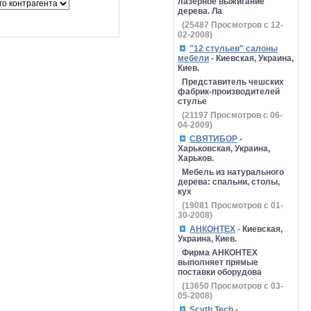
лазерное выжигание
дерева. Ла
(
25487
Просмотров с 12-
02-2008)
"12 стульев" салоны
мебели
- Киевская, Украина,
Киев.
Представитель чешских
фабрик-производителей
стулье
(
21197
Просмотров с 06-
04-2009)
СВЯТИБОР
-
Харьковская, Украина,
Харьков.
Мебель из натурального
дерева: спальни, столы,
кух
(
19081
Просмотров с 01-
30-2008)
АНКОНТЕХ
- Киевская,
Украина, Киев.
Фирма АНКОНТЕХ
выполняет прямые
поставки оборудова
(
13650
Просмотров с 03-
05-2008)
Scyth Tech
-