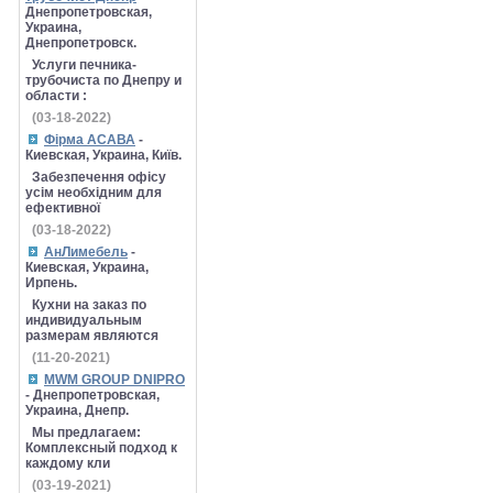
Днепропетровская,
Украина,
Днепропетровск.
Услуги печника-
трубочиста по Днепру и
области :
(03-18-2022)
Фірма АСАВА
-
Киевская, Украина, Київ.
Забезпечення офісу
усім необхідним для
ефективної
(03-18-2022)
АнЛимебель
-
Киевская, Украина,
Ирпень.
Кухни на заказ по
индивидуальным
размерам являются
(11-20-2021)
MWM GROUP DNIPRO
- Днепропетровская,
Украина, Днепр.
Мы предлагаем:
Комплексный подход к
каждому кли
(03-19-2021)