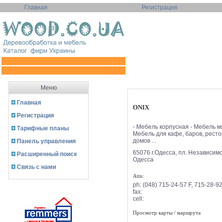
Главная
Регистрация
Меню
Главная
ONIX
Регистрация
- Мебель корпусная - Мебель м
Тарифные планы
Мебель для кафе, баров, ресто
домов ...
Панель управления
65076 г.Одесса, пл. Независимос
Расширенный поиск
Одесса
Связь с нами
Attn:
ph:
(048) 715-24-57 F, 715-28-9
fax:
cell:
Просмотр карты / маршрута