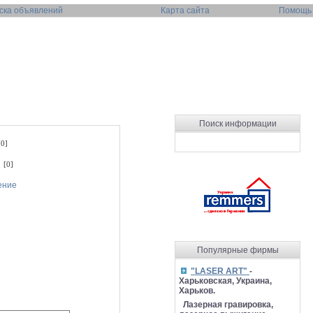
ска объявлений
Карта сайта
Помощь
Поиск информации
0]
 [0]
ение
Популярные фирмы
"LASER ART"
-
Харьковская, Украина,
Харьков.
Лазерная гравировка,