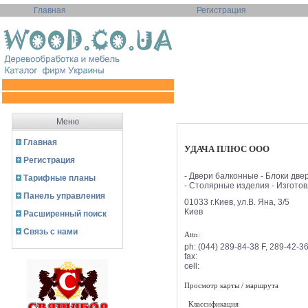
Главная
Регистрация
Меню
Главная
УДАЧА ПЛЮС ООО
Регистрация
- Двери балконные - Блоки две
Тарифные планы
- Столярные изделия - Изготовл
Панель управления
01033 г.Киев, ул.В. Яна, 3/5
Киев
Расширенный поиск
Связь с нами
Attn:
ph:
(044) 289-84-38 F, 289-42-36
fax:
cell:
Просмотр карты / маршрута
Классификация