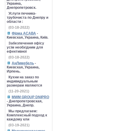
Украина,
Днепропетровск.
Услуги печника-
трубочиста по Днепру и
области :
(03-18-2022)
Фірма АСАВА
-
Киевская, Украина, Київ.
Забезпечення офісу
усім необхідним для
ефективної
(03-18-2022)
АнЛимебель
-
Киевская, Украина,
Ирпень.
Кухни на заказ по
индивидуальным
размерам являются
(11-20-2021)
MWM GROUP DNIPRO
- Днепропетровская,
Украина, Днепр.
Мы предлагаем:
Комплексный подход к
каждому кли
(03-19-2021)