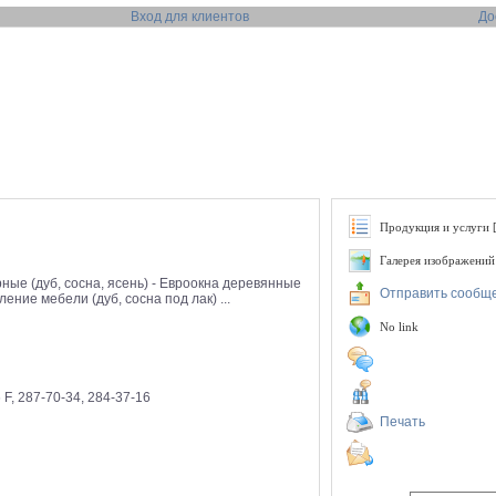
Вход для клиентов
До
Продукция и услуги [
Галерея изображений
рные (дуб, сосна, ясень) - Евроокна деревянные
Отправить сообщ
ение мебели (дуб, сосна под лак) ...
No link
 F, 287-70-34, 284-37-16
Печать