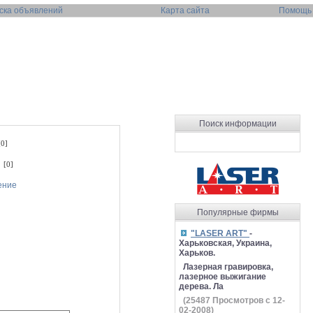
ска объявлений
Карта сайта
Помощь
Поиск информации
0]
 [0]
ение
Популярные фирмы
"LASER ART"
-
Харьковская, Украина,
Харьков.
Лазерная гравировка,
лазерное выжигание
дерева. Ла
(
25487
Просмотров с 12-
02-2008)