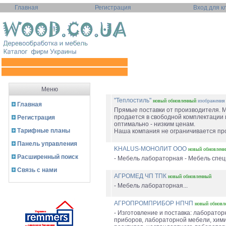
Главная
Регистрация
Вход для к
Меню
"Теплостиль"
новый
обновленный
изображения
Главная
Прямые поставки от производителя. 
продается в свободной комплектации 
Регистрация
оптимально - низким ценам.
Тарифные планы
Наша компания не ограничивается про
Панель управления
KHALUS-МОНОЛИТ ООО
новый
обновлен
Расширенный поиск
- Мебель лабораторная - Мебель специ
Связь с нами
АГРОМЕД ЧП ТПК
новый
обновленный
- Мебель лабораторная...
АГРОПРОМПРИБОР НПЧП
новый
обновл
- Изготовление и поставка: лаборатор
приборов, лабораторной мебели, хим