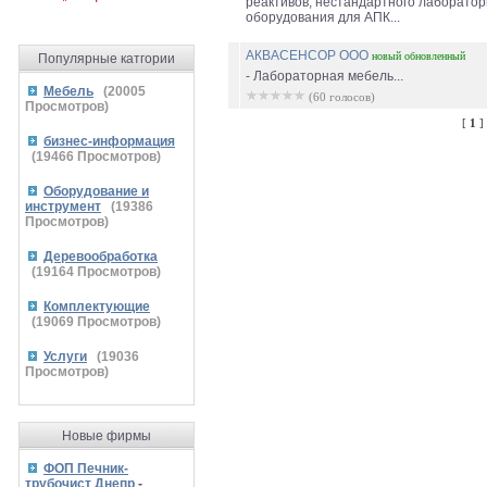
реактивов, нестандартного лаборатор
оборудования для АПК...
АКВАСЕНСОР ООО
новый
обновленный
Популярные катгории
- Лабораторная мебель...
Мебель
(
20005
(60 голосов)
Просмотров)
[
1
]
бизнес-информация
(
19466
Просмотров)
Оборудование и
инструмент
(
19386
Просмотров)
Деревообработка
(
19164
Просмотров)
Комплектующие
(
19069
Просмотров)
Услуги
(
19036
Просмотров)
Новые фирмы
ФОП Печник-
трубочист Днепр
-