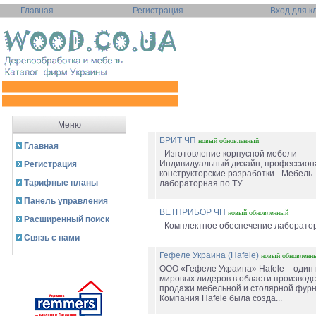
Главная
Регистрация
Вход для к
Меню
БРИТ ЧП
новый
обновленный
Главная
- Изготовление корпусной мебели -
Индивидуальный дизайн, профессио
Регистрация
конструкторские разработки - Мебель
Тарифные планы
лабораторная по ТУ...
Панель управления
ВЕТПРИБОР ЧП
новый
обновленный
Расширенный поиск
- Комплектное обеспечение лаборатор
Связь с нами
Гефеле Украина (Hafele)
новый
обновленн
ООО «Гефеле Украина» Hafele – один 
мировых лидеров в области производс
продажи мебельной и столярной фурн
Компания Hafele была созда...