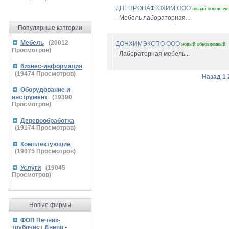
ДНЕПРОНАФТОХИМ ООО
новый
обновлен
- Мебель лабораторная...
Популярные катгории
Мебель
(
20012
ДОНХИМЭКСПО ООО
новый
обновленный
Просмотров)
- Лабораторная мебель...
бизнес-информация
(
19474
Просмотров)
Назад
1
Оборудование и
инструмент
(
19390
Просмотров)
Деревообработка
(
19174
Просмотров)
Комплектующие
(
19075
Просмотров)
Услуги
(
19045
Просмотров)
Новые фирмы
ФОП Печник-
трубочист Днепр
-