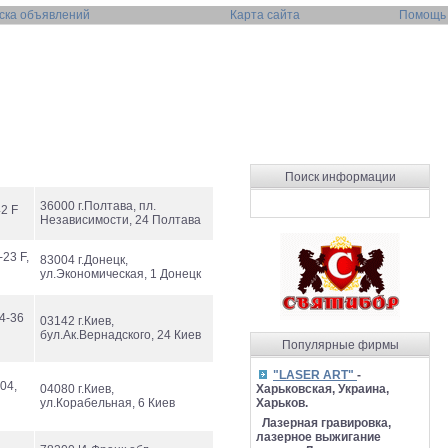
ска объявлений
Карта сайта
Помощь
Поиск информации
36000 г.Полтава, пл.
42 F
Независимости, 24 Полтава
-23 F,
83004 г.Донецк,
ул.Экономическая, 1 Донецк
14-36
03142 г.Киев,
бул.Ак.Вернадского, 24 Киев
Популярные фирмы
"LASER ART"
-
04,
04080 г.Киев,
Харьковская, Украина,
ул.Корабельная, 6 Киев
Харьков.
Лазерная гравировка,
лазерное выжигание