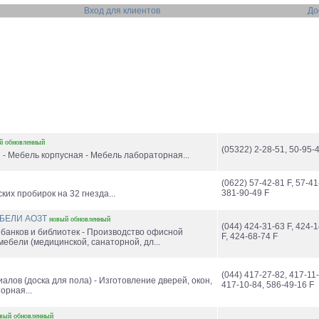
Вход для клиентов
До
й
обновленный
(05322) 2-28-51, 50-95-
- Мебель корпусная - Мебель лабораторная...
(0622) 57-42-81 F, 57-41
381-90-49 F
их пробирок на 32 гнезда...
БЕЛИ АОЗТ
новый
обновленный
(044) 424-31-63 F, 424-
 банков и библиотек - Производство офисной
F, 424-68-74 F
ебели (медицинской, санаторной, дл...
(044) 417-27-82, 417-11-
алов (доска для пола) - Изготовление дверей, окон,
417-10-84, 586-49-16 F
орная...
вый
обновленный