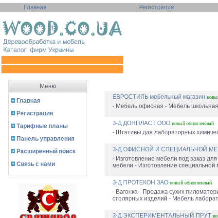
Главная
Регистрация
Меню
ЕВРОСТИЛЬ мебельный магазин
новы
Главная
- Мебель офисная - Мебель школьная 
Регистрация
З-Д ДОНПЛАСТ ООО
новый
обновленный
Тарифные планы
- Штативы для лабораторных химическ
Панель управления
З-Д ОФИСНОЙ И СПЕЦИАЛЬНОЙ МЕ
Расширенный поиск
- Изготовление мебели под заказ для
Связь с нами
мебели - Изготовление специальной м
З-Д ПРОТЕКОН ЗАО
новый
обновленный
- Вагонка - Продажа сухих пиломатери
столярных изделий - Мебель лаборат
З-Д ЭКСПЕРИМЕНТАЛЬНЫЙ ПРУТ
но