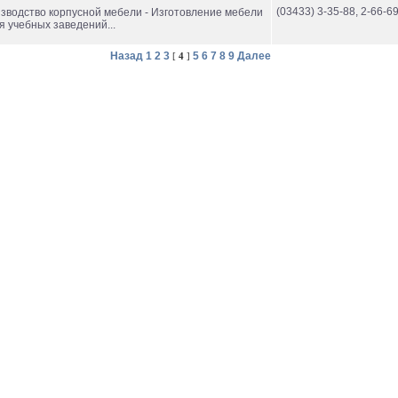
(03433) 3-35-88, 2-66-69
изводство корпусной мебели - Изготовление мебели
 учебных заведений...
Назад
1
2
3
5
6
7
8
9
Далее
[
4
]