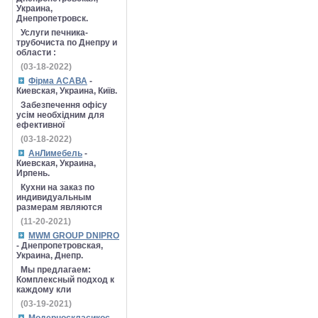
Украина,
Днепропетровск.
Услуги печника-
трубочиста по Днепру и
области :
(03-18-2022)
Фірма АСАВА
-
Киевская, Украина, Київ.
Забезпечення офісу
усім необхідним для
ефективної
(03-18-2022)
АнЛимебель
-
Киевская, Украина,
Ирпень.
Кухни на заказ по
индивидуальным
размерам являются
(11-20-2021)
MWM GROUP DNIPRO
- Днепропетровская,
Украина, Днепр.
Мы предлагаем:
Комплексный подход к
каждому кли
(03-19-2021)