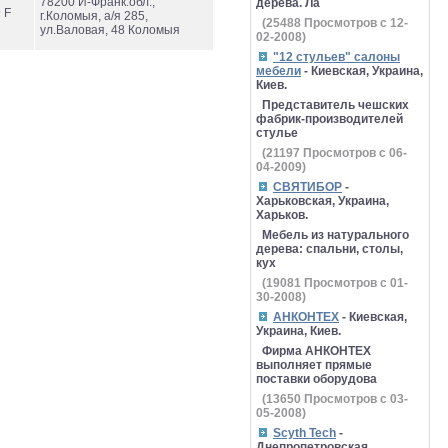
78200 И-Франк.обл.,
дерева. Ла
 F
г.Коломыя, а/я 285,
(
25488
Просмотров с 12-
ул.Валовая, 48 Коломыя
02-2008)
"12 стульев" салоны
мебели
- Киевская, Украина,
Киев.
Представитель чешских
фабрик-производителей
стулье
(
21197
Просмотров с 06-
04-2009)
СВЯТИБОР
-
Харьковская, Украина,
Харьков.
Мебель из натурального
дерева: спальни, столы,
кух
(
19081
Просмотров с 01-
30-2008)
АНКОНТЕХ
- Киевская,
Украина, Киев.
Фирма АНКОНТЕХ
выполняет прямые
поставки оборудова
(
13650
Просмотров с 03-
05-2008)
Scyth Tech
-
Днепропетровская,