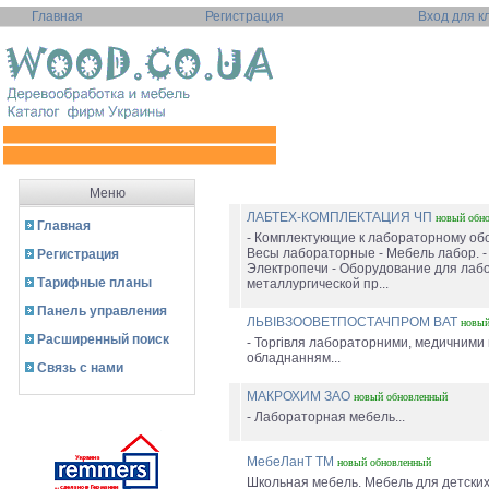
Главная
Регистрация
Вход для к
Меню
ЛАБТЕХ-КОМПЛЕКТАЦИЯ ЧП
новый
обн
Главная
- Комплектующие к лабораторному об
Весы лабораторные - Мебель лабор. -
Регистрация
Электропечи - Оборудование для лаб
Тарифные планы
металлургической пр...
Панель управления
ЛЬВІВЗООВЕТПОСТАЧПРОМ ВАТ
новы
Расширенный поиск
- Торгівля лабораторними, медичними
обладнанням...
Связь с нами
МАКРОХИМ ЗАО
новый
обновленный
- Лабораторная мебель...
МебеЛанТ ТМ
новый
обновленный
Школьная мебель. Мебель для детских