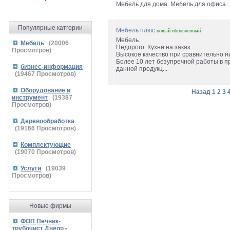
Мебель для дома. Мебель для офиса...
Популярные катгории
Мебель плюс
новый
обновленный
Мебель.
Мебель
(
20006
Недорого. Кухни на заказ.
Просмотров)
Высокое качество при сравнительно ни
Более 10 лет безупречной работы в п
бизнес-информация
данной продукц...
(
19467
Просмотров)
Оборудование и
Назад
1
2
3
инструмент
(
19387
Просмотров)
Деревообработка
(
19166
Просмотров)
Комплектующие
(
19070
Просмотров)
Услуги
(
19039
Просмотров)
Новые фирмы
ФОП Печник-
трубочист Днепр
-