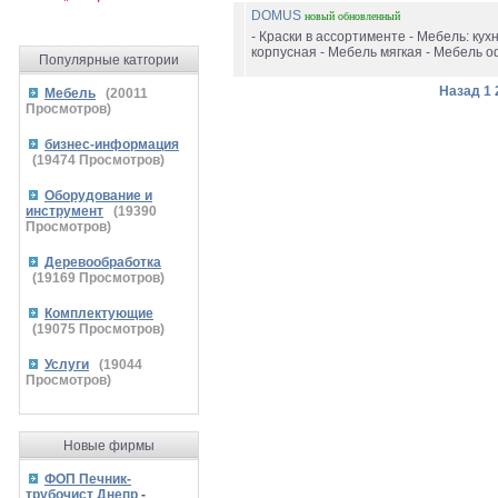
DOMUS
новый
обновленный
- Краски в ассортименте - Мебель: кухн
корпусная - Мебель мягкая - Мебель о
Популярные катгории
Назад
1
Мебель
(
20011
Просмотров)
бизнес-информация
(
19474
Просмотров)
Оборудование и
инструмент
(
19390
Просмотров)
Деревообработка
(
19169
Просмотров)
Комплектующие
(
19075
Просмотров)
Услуги
(
19044
Просмотров)
Новые фирмы
ФОП Печник-
трубочист Днепр
-