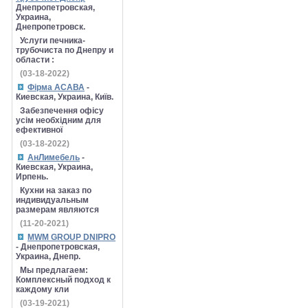
Днепропетровская,
Украина,
Днепропетровск.
Услуги печника-
трубочиста по Днепру и
области :
(03-18-2022)
Фірма АСАВА
-
Киевская, Украина, Київ.
Забезпечення офісу
усім необхідним для
ефективної
(03-18-2022)
АнЛимебель
-
Киевская, Украина,
Ирпень.
Кухни на заказ по
индивидуальным
размерам являются
(11-20-2021)
MWM GROUP DNIPRO
- Днепропетровская,
Украина, Днепр.
Мы предлагаем:
Комплексный подход к
каждому кли
(03-19-2021)