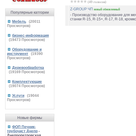
(49 голосов)
Z-GROUP ЧП
новый
обновленный
Популярные катгории
- Производство оборудование для м
станки R-15, R-15+, R-17, R-18, кром
Мебель
(
20011
Просмотров)
бизнес-информация
(
19473
Просмотров)
Оборудование и
инструмент
(
19390
Просмотров)
Деревообработка
(
19169
Просмотров)
Комплектующие
(
19074
Просмотров)
Услуги
(
19044
Просмотров)
Новые фирмы
ФОП Печник-
трубочист Днепр
-
Днепропетровская,