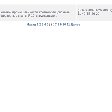
(8067) 900-01-26, (8067
ебельной промышленности: кромкооблицовочные
11-49, 55-26-29
кофрезерные станки F-10, стружкопыле...
Назад
1
2
3
4
5
7
8
9
10
11
Далее
[
6
]