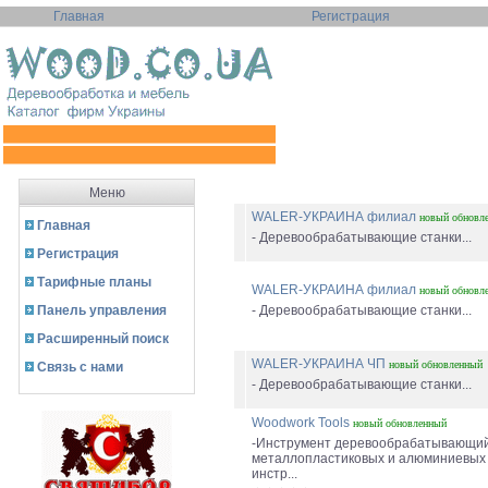
Главная
Регистрация
Меню
WALER-УКРАИНА филиал
новый
обновл
Главная
- Деревообрабатывающие станки...
Регистрация
Тарифные планы
WALER-УКРАИНА филиал
новый
обновл
Панель управления
- Деревообрабатывающие станки...
Расширенный поиск
WALER-УКРАИНА ЧП
новый
обновленный
Связь с нами
- Деревообрабатывающие станки...
Woodwork Tools
новый
обновленный
-Инструмент деревообрабатывающий
металлопластиковых и алюминиевых 
инстр...