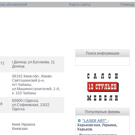
ска объявлений
Карта сайта
Помощь
Поиск информации
г.Донецк, ул.Буслаева, 11
-71
Донецк
08162 Киев.обл., Киево-
Святошинский р-н,
пгт.Чабаны,
ул.Машиностроителей, 1-А,
к. 103 Чабаны
65000 г.Одесса,
08
ул.Софиевская, 13/22
Одесса
Популярные фирмы
"LASER ART"
-
Киев Украина
Харьковская, Украина,
Киевская
Харьков.