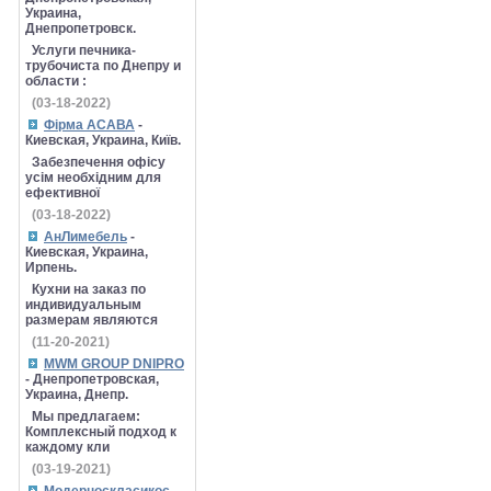
Украина,
Днепропетровск.
Услуги печника-
трубочиста по Днепру и
области :
(03-18-2022)
Фірма АСАВА
-
Киевская, Украина, Київ.
Забезпечення офісу
усім необхідним для
ефективної
(03-18-2022)
АнЛимебель
-
Киевская, Украина,
Ирпень.
Кухни на заказ по
индивидуальным
размерам являются
(11-20-2021)
MWM GROUP DNIPRO
- Днепропетровская,
Украина, Днепр.
Мы предлагаем:
Комплексный подход к
каждому кли
(03-19-2021)