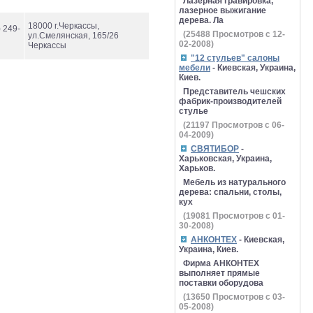
Лазерная гравировка,
лазерное выжигание
дерева. Ла
18000 г.Черкассы,
) 249-
(
25488
Просмотров с 12-
ул.Смелянская, 165/26
02-2008)
Черкассы
"12 стульев" салоны
мебели
- Киевская, Украина,
Киев.
Представитель чешских
фабрик-производителей
стулье
(
21197
Просмотров с 06-
04-2009)
СВЯТИБОР
-
Харьковская, Украина,
Харьков.
Мебель из натурального
дерева: спальни, столы,
кух
(
19081
Просмотров с 01-
30-2008)
АНКОНТЕХ
- Киевская,
Украина, Киев.
Фирма АНКОНТЕХ
выполняет прямые
поставки оборудова
(
13650
Просмотров с 03-
05-2008)