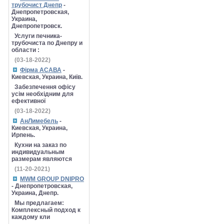
трубочист Днепр
-
Днепропетровская,
Украина,
Днепропетровск.
Услуги печника-
трубочиста по Днепру и
области :
(03-18-2022)
Фірма АСАВА
-
Киевская, Украина, Київ.
Забезпечення офісу
усім необхідним для
ефективної
(03-18-2022)
АнЛимебель
-
Киевская, Украина,
Ирпень.
Кухни на заказ по
индивидуальным
размерам являются
(11-20-2021)
MWM GROUP DNIPRO
- Днепропетровская,
Украина, Днепр.
Мы предлагаем:
Комплексный подход к
каждому кли