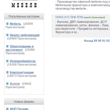
- Производство офисной мебели под за
Мебельная фурнитура и комплектующ
производства мебели...
Популярные катгории
НИКА И К ПКФ ЛПФ
новый
обновленный
- Вагонка, ДВП ламинированая, ДСП
Мебель
(
20009
ламинированая, шпон, фанера - Лаки, к
Просмотров)
растворители - Предметы интерьера, 
Фурнитура и ко...
бизнес-информация
(
19469
Просмотров)
Назад
89
90
91
92
Оборудование и
инструмент
(
19389
Просмотров)
Деревообработка
(
19168
Просмотров)
Комплектующие
(
19073
Просмотров)
Услуги
(
19042
Просмотров)
Новые фирмы
ФОП Печник-