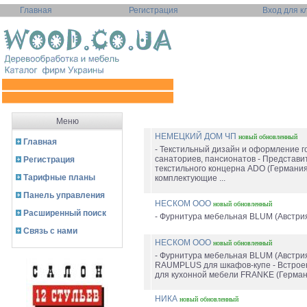
Главная
Регистрация
Вход для к
Меню
НЕМЕЦКИЙ ДОМ ЧП
новый
обновленный
Главная
- Текстильный дизайн и оформление г
санаториев, пансионатов - Представи
Регистрация
текстильного концерна ADO (Германия
Тарифные планы
комплектующие ...
Панель управления
НЕСКОМ ООО
новый
обновленный
Расширенный поиск
- Фурнитура мебельная BLUM (Австрия)
Связь с нами
НЕСКОМ ООО
новый
обновленный
- Фурнитура мебельная BLUM (Австрия
RAUMPLUS для шкафов-купе - Встрое
для кухонной мебели FRANKE (Германи
НИКА
новый
обновленный