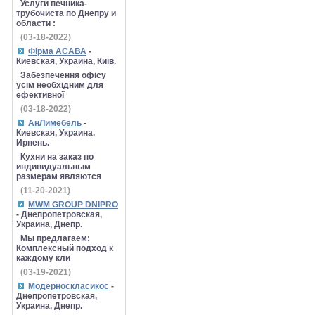
Услуги печника-
трубочиста по Днепру и
области :
(03-18-2022)
Фірма АСАВА
-
Киевская, Украина, Київ.
Забезпечення офісу
усім необхідним для
ефективної
(03-18-2022)
АнЛимебель
-
Киевская, Украина,
Ирпень.
Кухни на заказ по
индивидуальным
размерам являются
(11-20-2021)
MWM GROUP DNIPRO
- Днепропетровская,
Украина, Днепр.
Мы предлагаем:
Комплексный подход к
каждому кли
(03-19-2021)
Модерноскласикос
-
Днепропетровская,
Украина, Днепр.