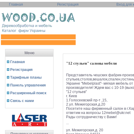
Главная
Регистрация
Вход для 
Меню
Главная
"12 стульев" салоны мебели
Регистрация
Представитель чешских фабрик-произ
Тарифные планы
стульев,столов,вешалок,спален,гостины
Украине "Mebelplast"- мягкая мебель от
Панель управления
производителя! Ждем вас с 10-19 (вых
"12 стульев"
Расширенный поиск
г. Киев
1.Голосеевский пр-т ,15,
Связь с нами
2.ул. Межигорская,д.20
Посетите наш фирменный салон в г.Харь
ответим на вопросы
12mebel@ukr.net
Рады сотрудничеству с Вами!
...
ул. Межигорская,д. 20