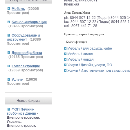
Популярные катгории
Киев
Украина
04071
Киевская
Мебель
(
20005
Attn: Удовик Мила
Просмотров)
ph:
8044-507-12-22 (Подол) 8044-525-1
fax:
8044-507-12-22 (Подол) 8044-525-1
бизнес-информация
cell:
8067-441-71-28
(
19466
Просмотров)
Просмотр карты / маршрута
Оборудование и
инструмент
(
19386
Классификация
Просмотров)
Мебель / для отдыха, кафе
Деревообработка
Мебель / жилая
(
19165
Просмотров)
Мебель / мягкая
Услуги / Дизайн, услуги, ПО
Комплектующие
(
19069
Просмотров)
Услуги / Изготовление под заказ, рем
Услуги
(
19036
Просмотров)
Новые фирмы
ФОП Печник-
трубочист Днепр
-
Днепропетровская,
Украина,
Днепропетровск.