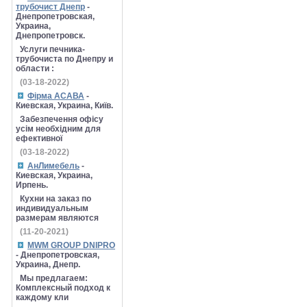
трубочист Днепр
-
Днепропетровская,
Украина,
Днепропетровск.
Услуги печника-
трубочиста по Днепру и
области :
(03-18-2022)
Фірма АСАВА
-
Киевская, Украина, Київ.
Забезпечення офісу
усім необхідним для
ефективної
(03-18-2022)
АнЛимебель
-
Киевская, Украина,
Ирпень.
Кухни на заказ по
индивидуальным
размерам являются
(11-20-2021)
MWM GROUP DNIPRO
- Днепропетровская,
Украина, Днепр.
Мы предлагаем:
Комплексный подход к
каждому кли