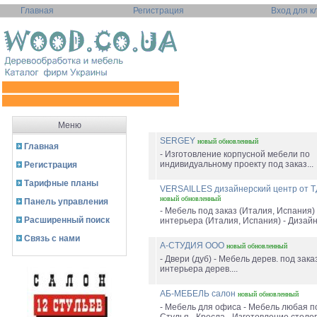
Главная
Регистрация
Вход для к
Меню
SERGEY
новый
обновленный
Главная
- Изготовление корпусной мебели по
индивидуальному проекту под заказ...
Регистрация
Тарифные планы
VERSAILLES дизайнерский центр от
новый
обновленный
Панель управления
- Мебель под заказ (Италия, Испания)
Расширенный поиск
интерьера (Италия, Испания) - Дизайн
Связь с нами
А-СТУДИЯ ООО
новый
обновленный
- Двери (дуб) - Мебель дерев. под зак
интерьера дерев....
АБ-МЕБЕЛЬ салон
новый
обновленный
- Мебель для офиса - Мебель любая по