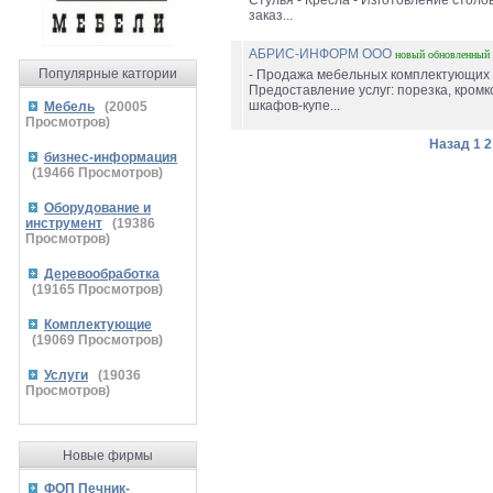
Стулья - Кресла - Изготовление столов
заказ...
АБРИС-ИНФОРМ ООО
новый
обновленный
Популярные катгории
- Продажа мебельных комплектующих 
Предоставление услуг: порезка, кромк
шкафов-купе...
Мебель
(
20005
Просмотров)
Назад
1
2
бизнес-информация
(
19466
Просмотров)
Оборудование и
инструмент
(
19386
Просмотров)
Деревообработка
(
19165
Просмотров)
Комплектующие
(
19069
Просмотров)
Услуги
(
19036
Просмотров)
Новые фирмы
ФОП Печник-