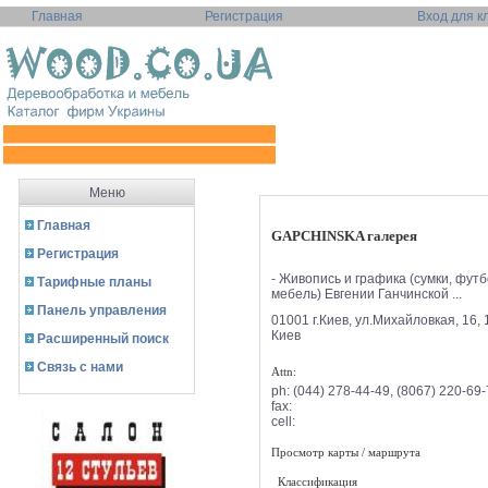
Главная
Регистрация
Вход для к
Меню
Главная
GAPCHINSKA галерея
Регистрация
- Живопись и графика (сумки, футб
Тарифные планы
мебель) Евгении Ганчинской ...
Панель управления
01001 г.Киев, ул.Михайловкая, 16, 1
Киев
Расширенный поиск
Связь с нами
Attn:
ph:
(044) 278-44-49, (8067) 220-69
fax:
cell:
Просмотр карты / маршрута
Классификация