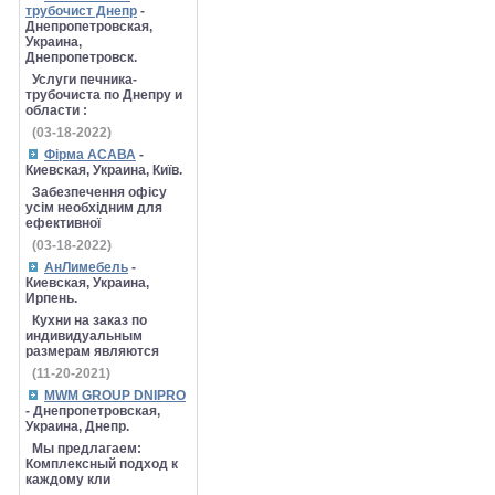
трубочист Днепр
-
Днепропетровская,
Украина,
Днепропетровск.
Услуги печника-
трубочиста по Днепру и
области :
(03-18-2022)
Фірма АСАВА
-
Киевская, Украина, Київ.
Забезпечення офісу
усім необхідним для
ефективної
(03-18-2022)
АнЛимебель
-
Киевская, Украина,
Ирпень.
Кухни на заказ по
индивидуальным
размерам являются
(11-20-2021)
MWM GROUP DNIPRO
- Днепропетровская,
Украина, Днепр.
Мы предлагаем:
Комплексный подход к
каждому кли