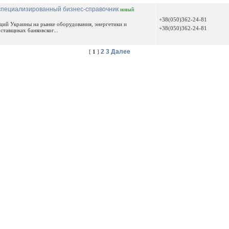
 специализированный бизнес-справочник
новый
+38(050)362-24-81
ций Украины на рынке оборудования, энергетики и
+38(050)362-24-81
ставщиках банковског...
2
3
Далее
[
1
]