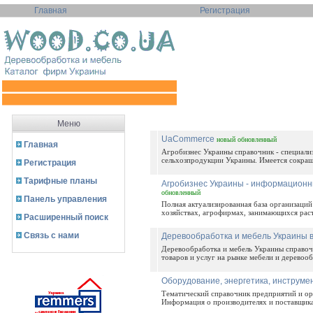
Главная
Регистрация
Меню
UaCommerce
новый
обновленный
Главная
Агробизнес Украины справочник - специализ
сельхозпродукции Украины. Имеется сокраще
Регистрация
Тарифные планы
Агробизнес Украины - информационны
обновленный
Панель управления
Полная актуализированная база организаци
хозяйствах, агрофирмах, занимающихся раст
Расширенный поиск
Связь с нами
Деревообработка и мебель Украины в
Деревообработка и мебель Украины справочн
товаров и услуг на рынке мебели и деревооб
Оборудование, энергетика, инструмен
Тематический справочник предприятий и ор
Информация о производителях и поставщика