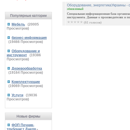
Оборудование, энергетикаУкраины -
обновленный
Специальная информационная база организа
Популярные катгории
инструмента. Данные о производителях и по
(61 голосов)
Мебель
(
20005
Просмотров)
бизнес-информация
(
19466
Просмотров)
Оборудование и
инструмент
(
19386
Просмотров)
Деревообработка
(
19164
Просмотров)
Комплектующие
(
19069
Просмотров)
Услуги
(
19036
Просмотров)
Новые фирмы
ФОП Печник-
трубочист Днепр
-