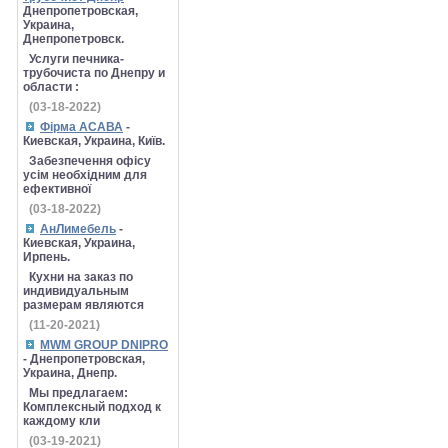
Днепропетровская,
Украина,
Днепропетровск.
Услуги печника-
трубочиста по Днепру и
области :
(03-18-2022)
Фірма АСАВА
-
Киевская, Украина, Київ.
Забезпечення офісу
усім необхідним для
ефективної
(03-18-2022)
АнЛимебель
-
Киевская, Украина,
Ирпень.
Кухни на заказ по
индивидуальным
размерам являются
(11-20-2021)
MWM GROUP DNIPRO
- Днепропетровская,
Украина, Днепр.
Мы предлагаем:
Комплексный подход к
каждому кли
(03-19-2021)