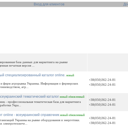
Вход для клиентов
До
ированная база данных для маркетинга на рынке
нная печатная версия ...
й специализированный каталог online.
новый
+38(050)362-24-81
й и фирм агрорынка Украины. Информация о фермерских
+38(050)362-24-81
ениеводством, агр...
сеукраинский тематический каталог
новый
обновленный
+38(050)362-24-81
ик - профессиональная тематическая база для маркетинга
+38(050)362-24-81
работки Укра...
т online - всеукраинский справочник
новый
обновленный
+38(050)362-24-81
ганизаций Украины на рынке оборудования и энергетики.
+38(050)362-24-81
х электротехниче...