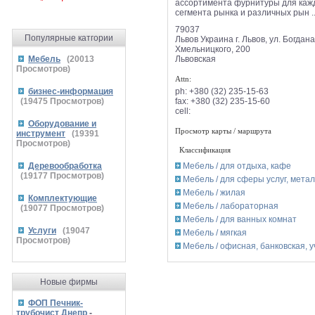
ассортимента фурнитуры для каж
сегмента рынка и различных рын ..
79037
Популярные катгории
Львов
Украина
г. Львов, ул. Богдана
Хмельницкого, 200
Львовская
Мебель
(
20013
Просмотров)
Attn:
ph:
+380 (32) 235-15-63
бизнес-информация
fax:
+380 (32) 235-15-60
(
19475
Просмотров)
cell:
Оборудование и
Просмотр карты / маршрута
инструмент
(
19391
Просмотров)
Классификация
Мебель / для отдыха, кафе
Деревообработка
(
19177
Просмотров)
Мебель / для сферы услуг, мета
Мебель / жилая
Комплектующие
Мебель / лабораторная
(
19077
Просмотров)
Мебель / для ванных комнат
Услуги
(
19047
Мебель / мягкая
Просмотров)
Мебель / офисная, банковская, 
Новые фирмы
ФОП Печник-
трубочист Днепр
-