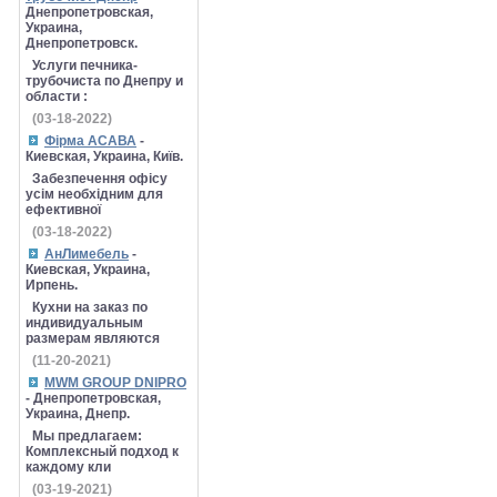
Днепропетровская,
Украина,
Днепропетровск.
Услуги печника-
трубочиста по Днепру и
области :
(03-18-2022)
Фірма АСАВА
-
Киевская, Украина, Київ.
Забезпечення офісу
усім необхідним для
ефективної
(03-18-2022)
АнЛимебель
-
Киевская, Украина,
Ирпень.
Кухни на заказ по
индивидуальным
размерам являются
(11-20-2021)
MWM GROUP DNIPRO
- Днепропетровская,
Украина, Днепр.
Мы предлагаем:
Комплексный подход к
каждому кли
(03-19-2021)