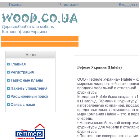
Главная
Регистрация
Вход для к
Меню
Главная
Гефеле Украина (Hafele)
Регистрация
ООО «Гефеле Украина» Hafele – о
Тарифные планы
мировых лидеров в области произ
продажи мебельной и столярной
Панель управления
фурнитуры.
Расширенный поиск
Компания Hafele была создана в 1
в г.Нагольд, Германия. Фурнитуру,
Связь с нами
изготовленную компанией, продаю
представительства компании по в
миру.Компания Hafele – это, в пер
очередь:
• Максимально большой ассортим
фурнитуры для мебели и столярн
фурнитуры;
• Постоянное совершенствование