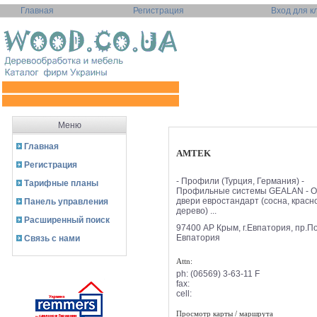
Главная
Регистрация
Вход для к
Меню
Главная
AMTEK
Регистрация
- Профили (Турция, Германия) -
Тарифные планы
Профильные системы GEALAN - О
двери евростандарт (сосна, красн
Панель управления
дерево) ...
Расширенный поиск
97400 АР Крым, г.Евпатория, пр.П
Евпатория
Связь с нами
Attn:
ph:
(06569) 3-63-11 F
fax:
cell:
Просмотр карты / маршрута