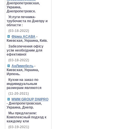
Днепропетровская,
Украина,
Днепропетровск.
Услуги печника-
трубочиста по Днепру и
области :
(03-18-2022)
Фірма АСАВА
-
Киевская, Украина, Київ.
Забезпечення офісу
усім необхідним для
ефективної
(03-18-2022)
АнЛимебель
-
Киевская, Украина,
Ирпень.
Кухни на заказ по
индивидуальным
размерам являются
(11-20-2021)
MWM GROUP DNIPRO
- Днепропетровская,
Украина, Днепр.
Мы предлагаем:
Комплексный подход к
каждому кли
(03-19-2021)