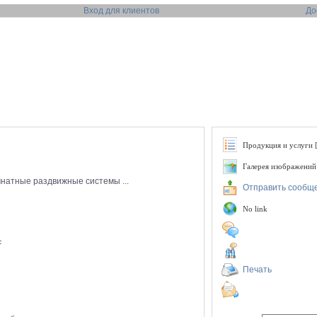
Вход для клиентов
До
Продукция и услуги [
Галерея изображений
натные раздвижные системы ...
Отправить сообщ
No link
F
Печать