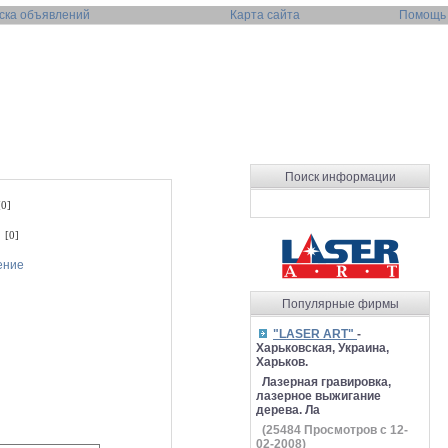
ска объявлений
Карта сайта
Помощь
Поиск информации
0]
 [0]
ение
Популярные фирмы
"LASER ART"
-
Харьковская, Украина,
Харьков.
Лазерная гравировка,
лазерное выжигание
дерева. Ла
(
25484
Просмотров с 12-
02-2008)