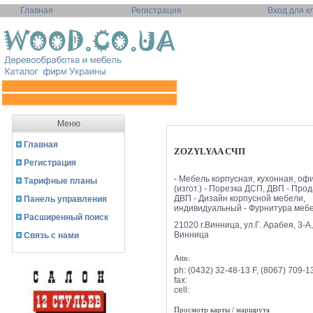
Главная
Регистрация
Вход для к
Меню
Главная
ZOZYLYAA СЧП
Регистрация
- Мебель корпусная, кухонная, оф
Тарифные планы
(изгот.) - Порезка ДСП, ДВП - Про
ДВП - Дизайн корпусной мебели,
Панель управления
индивидуальный - Фурнитура мебел
Расширенный поиск
21020 г.Винница, ул.Г. Арабея, 3-А
Винница
Связь с нами
Attn:
ph:
(0432) 32-48-13 F, (8067) 709-1
fax:
cell:
Просмотр карты / маршрута