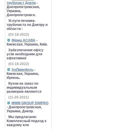
трубочист Днепр
-
Днепропетровская,
Украина,
Днепропетровск.
Услуги печника-
трубочиста по Днепру и
области :
(03-18-2022)
Фірма АСАВА
-
Киевская, Украина, Київ.
Забезпечення офісу
усім необхідним для
ефективної
(03-18-2022)
АнЛимебель
-
Киевская, Украина,
Ирпень.
Кухни на заказ по
индивидуальным
размерам являются
(11-20-2021)
MWM GROUP DNIPRO
- Днепропетровская,
Украина, Днепр.
Мы предлагаем:
Комплексный подход к
каждому кли