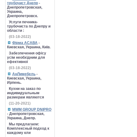
трубочист Днепр
-
Днепропетровская,
Украина,
Днепропетровск.
Услуги печника-
трубочиста по Днепру и
области :
(03-18-2022)
Фірма АСАВА
-
Киевская, Украина, Київ.
Забезпечення офісу
усім необхідним для
ефективної
(03-18-2022)
АнЛимебель
-
Киевская, Украина,
Ирпень.
Кухни на заказ по
индивидуальным
размерам являются
(11-20-2021)
MWM GROUP DNIPRO
- Днепропетровская,
Украина, Днепр.
Мы предлагаем:
Комплексный подход к
каждому кли