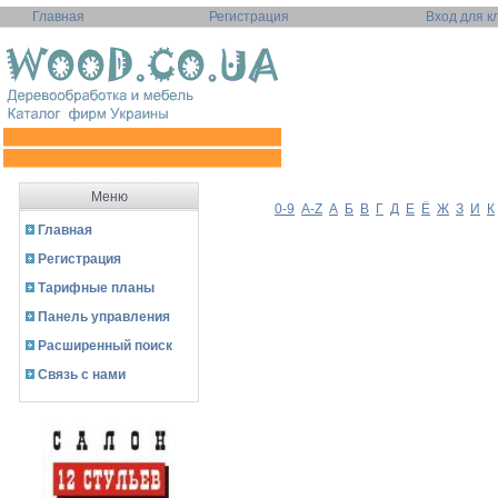
Главная
Регистрация
Вход для к
Меню
0-9
A-Z
А
Б
В
Г
Д
Е
Ё
Ж
З
И
К
Главная
Регистрация
Тарифные планы
Панель управления
Расширенный поиск
Связь с нами