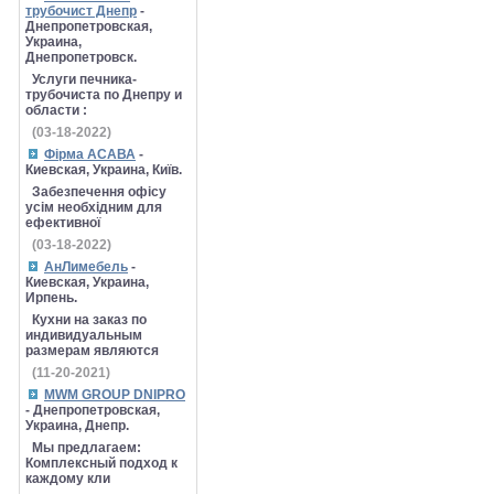
трубочист Днепр
-
Днепропетровская,
Украина,
Днепропетровск.
Услуги печника-
трубочиста по Днепру и
области :
(03-18-2022)
Фірма АСАВА
-
Киевская, Украина, Київ.
Забезпечення офісу
усім необхідним для
ефективної
(03-18-2022)
АнЛимебель
-
Киевская, Украина,
Ирпень.
Кухни на заказ по
индивидуальным
размерам являются
(11-20-2021)
MWM GROUP DNIPRO
- Днепропетровская,
Украина, Днепр.
Мы предлагаем:
Комплексный подход к
каждому кли