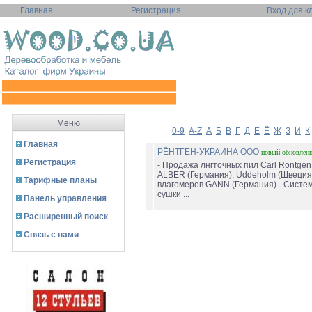
Главная
Регистрация
Вход для к
Меню
0-9
A-Z
А
Б
В
Г
Д
Е
Ё
Ж
З
И
К
Главная
РЁНТГЕН-УКРАИНА ООО
новый
обновлен
Регистрация
- Продажа лнгточных пил Carl Rontgen
ALBER (Германия), Uddeholm (Швеция
Тарифные планы
влагомеров GANN (Германия) - Систе
сушки ...
Панель управления
Расширенный поиск
Связь с нами