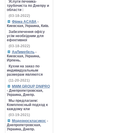
Услуги печника-
трубочиста по Днепру и
области :
(03-18-2022)
Фірма АСАВА
-
Киевская, Украина, Київ.
Забезпечення офісу
усім необхідним для
ефективної
(03-18-2022)
АнЛимебель
-
Киевская, Украина,
Ирпень.
Кухни на заказ по
индивидуальным
размерам являются
(11-20-2021)
MWM GROUP DNIPRO
- Днепропетровская,
Украина, Днепр.
Мы предлагаем:
Комплексный подход к
каждому кли
(03-19-2021)
Модерноскласикос
-
Днепропетровская,
Украина, Днепр.