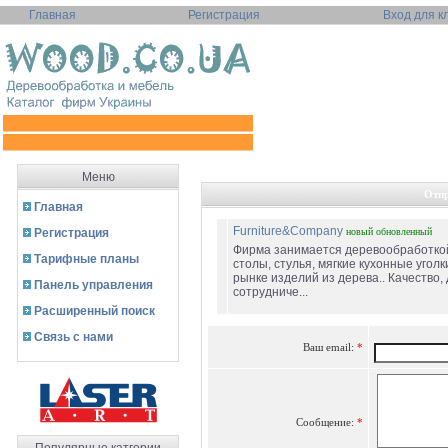
Главная
Регистрация
Вход для к
Меню
Отпр
Главная
Furniture&Company
Регистрация
новый
обновленный
Фирма занимается деревообработкой
Тарифные планы
столы, стулья, мягкие кухонные уголк
рынке изделий из дерева.. Качество,
Панель управления
сотрудниче...
Расширенный поиск
Связь с нами
Ваш email:
*
Сообщение:
*