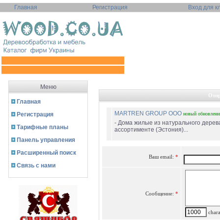
Главная
Регистрация
Вход для к
Меню
Отпр
Главная
MARTREN GROUP ООО
Регистрация
новый
обновлен
- Дома жилые из натурального дерева
Тарифные планы
ассортименте (Эстония)...
Панель управления
Расширенный поиск
Ваш email:
*
Связь с нами
Сообщение:
*
charac