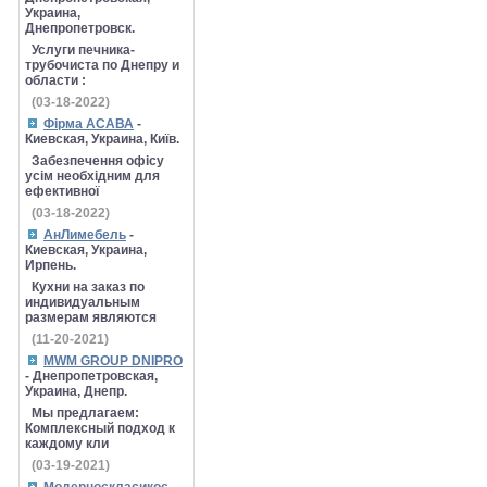
Украина,
Днепропетровск.
Услуги печника-
трубочиста по Днепру и
области :
(03-18-2022)
Фірма АСАВА
-
Киевская, Украина, Київ.
Забезпечення офісу
усім необхідним для
ефективної
(03-18-2022)
АнЛимебель
-
Киевская, Украина,
Ирпень.
Кухни на заказ по
индивидуальным
размерам являются
(11-20-2021)
MWM GROUP DNIPRO
- Днепропетровская,
Украина, Днепр.
Мы предлагаем:
Комплексный подход к
каждому кли
(03-19-2021)