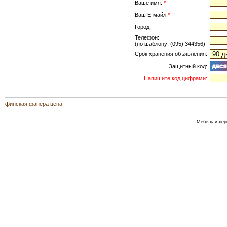
Ваше имя:
*
Ваш Е-майл:
*
Город:
Телефон:
(по шаблону: (095) 344356)
Срок хранения объявления:
Защитный код:
Напишите код цифрами:
финская фанера цена
Мебель и дер