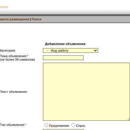
алог
авила размещения
|
Поиск
Добавление объявления
Категория:
Тема объявления:
*
(не более 99 символов)
Текст объявления:
Тип объявления:
*
П
редложение
С
прос