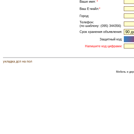
Ваше имя:
*
Ваш Е-майл:
*
Город:
Телефон:
(по шаблону: (095) 344356)
Срок хранения объявления:
Защитный код:
Напишите код цифрами:
укладка дсп на пол
Мебель и дер