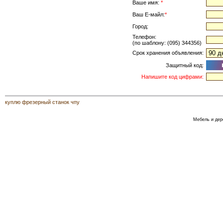
Ваше имя:
*
Ваш Е-майл:
*
Город:
Телефон:
(по шаблону: (095) 344356)
Срок хранения объявления:
Защитный код:
Напишите код цифрами:
куплю фрезерный станок чпу
Мебель и дер