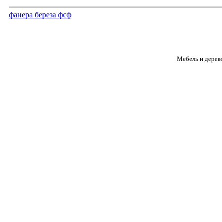
фанера береза фсф
Мебель и дерев