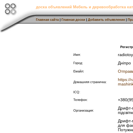
доска объявлений Мебель и деревообработка кат
Главная сайта
|
Главная доски
|
Добавить объявление
|
Пр
Регист
radioto
Имя:
Дніпро
Город:
Отправ
Емайл:
https://
Домашняя страничка:
mashink
ICQ:
+380(9
Телефон:
Дрифт-м
Организация:
підсвіт
Дрифт-
для фан
Потужни