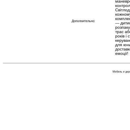
маневре
контрол
Світлод
кожному
комплек
Дополнительно:
— дитин
розпаку
трас аб
років і
керуван
для юни
доставк
емоції!
Мебель и дер