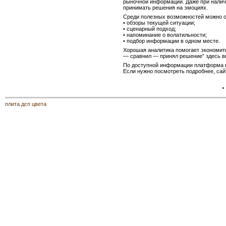
рыночной информации. Даже при налич
принимать решения на эмоциях.
Среди полезных возможностей можно о
• обзоры текущей ситуации;
• сценарный подход;
• напоминание о волатильности;
• подбор информации в одном месте.
Хорошая аналитика помогает экономить
— сравнил — принял решение” здесь 
По доступной информации платформа в
Если нужно посмотреть подробнее, сайт
плита дсп цвета