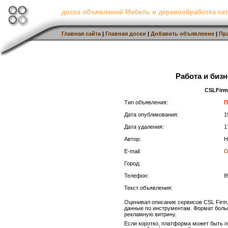
доска объявлений Мебель и деревообработка кат
Главная сайта
|
Главная доски
|
Добавить объявление
|
Пр
Работа и бизн
CSLFir
Тип объявления:
П
Дата опубликования:
1
Дата удаления:
1
Автор:
H
E-mail:
О
Город:
Телефон:
8
Текст объявления:
Оценивал описание сервисов CSL Firm
данные по инструментам. Формат больш
рекламную витрину.
Если коротко, платформа может быть п