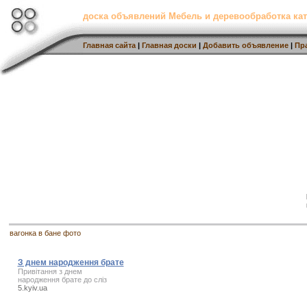
доска объявлений Мебель и деревообработка кат
Главная сайта
|
Главная доски
|
Добавить объявление
|
Пр
вагонка в бане фото
З днем народження брате
Привітання
з днем
народження брате
до сліз
5.kyiv.ua