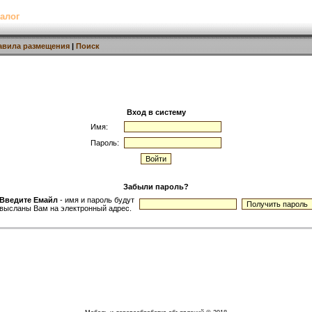
алог
авила размещения
|
Поиск
Вход в систему
Имя:
Пароль:
Забыли пароль?
Введите Емайл
- имя и пароль будут
высланы Вам на электронный адрес.