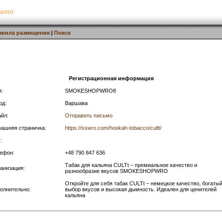
алог
авила размещения
|
Поиск
Регистрационная информация
:
SMOKESHOPWRO8
од:
Варшава
йл:
Отправить письмо
ашняя страничка:
https://sswro.com/hookah-tobacco/cultt/
:
ефон:
+48 790 847 636
Табак для кальяна CULTt – премиальное качество и
анизация:
разнообразие вкусов SMOKESHOPWRO
Откройте для себя табак CULTt – немецкое качество, богаты
олнительно:
выбор вкусов и высокая дымность. Идеален для ценителей
кальяна