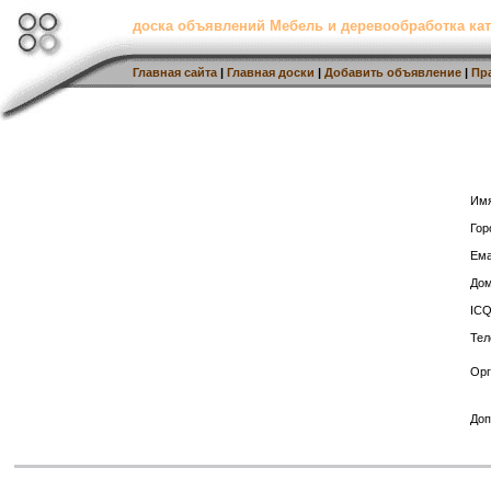
доска объявлений Мебель и деревообработка кат
Главная сайта
|
Главная доски
|
Добавить объявление
|
Пр
Имя
Гор
Ема
Дом
ICQ
Тел
Орг
Доп