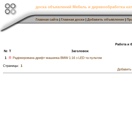
доска объявлений Мебель и деревообработка кат
Главная сайта
|
Главная доски
|
Добавить объявление
|
Пр
Работа и 
№
Т
Заголовок
1
П
Радіокерована дрифт-машинка BMW 1:16 з LED та пультом
Страницы:
1
Добавить