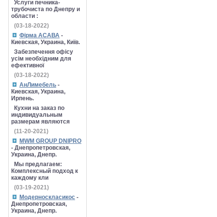
Услуги печника-
трубочиста по Днепру и
области :
(03-18-2022)
Фірма АСАВА
-
Киевская, Украина, Київ.
Забезпечення офісу
усім необхідним для
ефективної
(03-18-2022)
АнЛимебель
-
Киевская, Украина,
Ирпень.
Кухни на заказ по
индивидуальным
размерам являются
(11-20-2021)
MWM GROUP DNIPRO
- Днепропетровская,
Украина, Днепр.
Мы предлагаем:
Комплексный подход к
каждому кли
(03-19-2021)
Модерноскласикос
-
Днепропетровская,
Украина, Днепр.