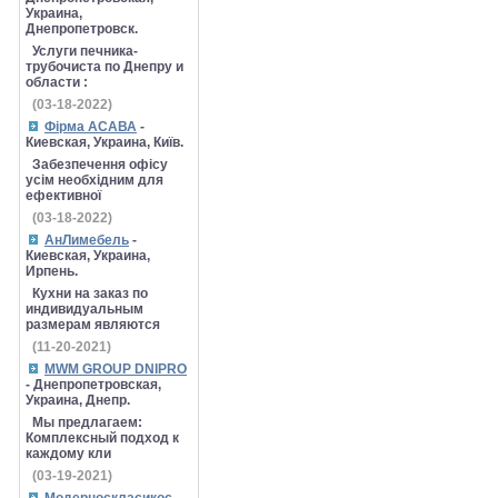
Украина,
Днепропетровск.
Услуги печника-
трубочиста по Днепру и
области :
(03-18-2022)
Фірма АСАВА
-
Киевская, Украина, Київ.
Забезпечення офісу
усім необхідним для
ефективної
(03-18-2022)
АнЛимебель
-
Киевская, Украина,
Ирпень.
Кухни на заказ по
индивидуальным
размерам являются
(11-20-2021)
MWM GROUP DNIPRO
- Днепропетровская,
Украина, Днепр.
Мы предлагаем:
Комплексный подход к
каждому кли
(03-19-2021)