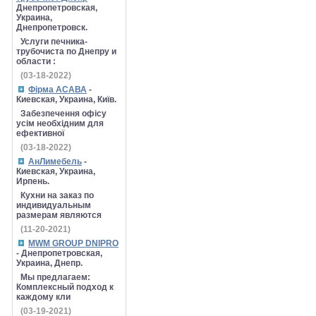
Днепропетровская,
Украина,
Днепропетровск.
Услуги печника-
трубочиста по Днепру и
области :
(03-18-2022)
Фірма АСАВА
-
Киевская, Украина, Київ.
Забезпечення офісу
усім необхідним для
ефективної
(03-18-2022)
АнЛимебель
-
Киевская, Украина,
Ирпень.
Кухни на заказ по
индивидуальным
размерам являются
(11-20-2021)
MWM GROUP DNIPRO
- Днепропетровская,
Украина, Днепр.
Мы предлагаем:
Комплексный подход к
каждому кли
(03-19-2021)